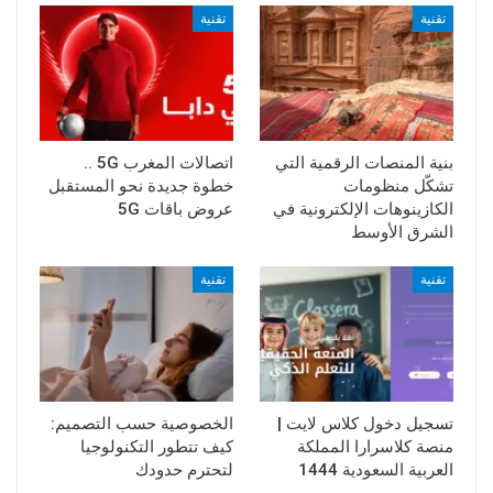
تقنية
تقنية
بنية المنصات الرقمية التي
اتصالات المغرب 5G ..
تشكّل منظومات
خطوة جديدة نحو المستقبل
الكازينوهات الإلكترونية في
عروض باقات 5G
الشرق الأوسط
تقنية
تقنية
تسجيل دخول كلاس لايت |
الخصوصية حسب التصميم:
منصة كلاسرارا المملكة
كيف تتطور التكنولوجيا
العربية السعودية 1444
لتحترم حدودك