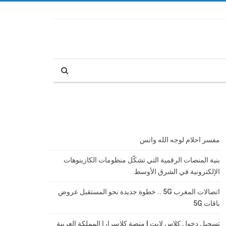
مفسر احلام لوجه الله واتس
بنية المنصات الرقمية التي تشكّل منظومات الكازينوهات
الإلكترونية في الشرق الأوسط
اتصالات المغرب 5G .. خطوة جديدة نحو المستقبل عروض
باقات 5G
تسجيل دخول كلاس لايت | منصة كلاسرارا المملكة العربية