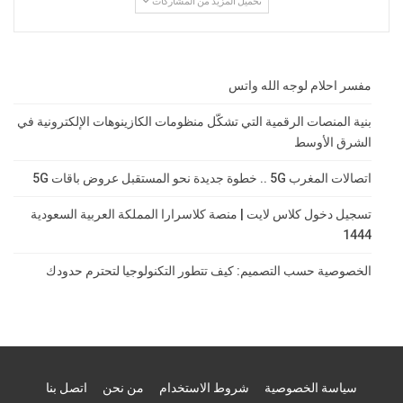
تحميل المزيد من المشاركات
مفسر احلام لوجه الله واتس
بنية المنصات الرقمية التي تشكّل منظومات الكازينوهات الإلكترونية في
الشرق الأوسط
اتصالات المغرب 5G .. خطوة جديدة نحو المستقبل عروض باقات 5G
تسجيل دخول كلاس لايت | منصة كلاسرارا المملكة العربية السعودية
1444
الخصوصية حسب التصميم: كيف تتطور التكنولوجيا لتحترم حدودك
سياسة الخصوصية
شروط الاستخدام
من نحن
اتصل بنا