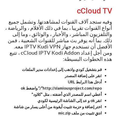
cCloud TV
وفيه ستجد آلاف القنوات لمشاهدتها. وتشمل جميع
أنواع القنوات تقريبا ، بما في ذلك الأفلام ، والرياضة ،
والتلفزيون المباشر ، والأخبار ، والوثائق ، وما إلى
ذلك. بما أنه يوفر بث مباشر للقنوات الشعبية ، فمن
الأفضل أن تستخدم جهاز IPTV Kudi VPN معه.
ومن أجل إعداد cCloud IPTV Kodi Addon ، تتبع
هذه الخطوات البسيطة:
قم بتشغيل كودي واذهب إلى إعدادات مدير الملفات
ا
نقر على إضافة المصدر
أدخل هذا الـرابط URL
“http://slamiousproject.com/repo/” واضغط ok
أعطي اسم للمصدر الذي أضفته ، مثل “كلاود”
ا
نقر ok و عد إلى الشاشة الرئيسية لكودي
اختر إضافة و حزمة تثبيت أيقونة من أعلى يسار من شاشة
انتقِ تثبيت من ملف mic.zip