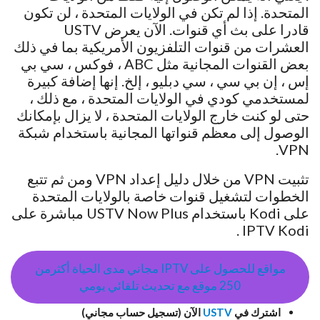
المتحدة. إذا لم تكن في الولايات المتحدة ، لن تكون
قادرا على بث أي قنوات. الآن يعرض USTV
العشرات من قنوات التلفزيون الأمريكية بما في ذلك
بعض القنوات المجانية مثل ABC ، فوكس ، سي بي
إس ، إن بي سي ، سي دبليو ، إلخ. إنها إضافة كبيرة
لمستخدمي كودي في الولايات المتحدة ، مع ذلك ،
حتى لو كنت خارج الولايات المتحدة ، لا يزال بإمكانك
الوصول إلى معظم قنواتها المجانية باستخدام شبكة
VPN.
تثبيت VPN من خلال دليل إعداد VPN ومن ثم تتبع
الخطوات لتشغيل قنوات خاصة بالولايات المتحدة
على Kodi باستخدام USTV Now Plus مباشرة على
IPTV Kodi .
مواقع للحصول على IPTV مجاني مدى الحياة أكثرمن
250 موقع مع تحديث تلقائي يومي
اشترك في
USTV
الآن (تسجيل حساب مجاني)