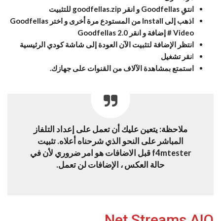
انتقِ Goodfellas و انقر goodfellas.zip للتثبيت
اذهب إلى Install من المستودع مرة أخرى و اختر Goodfellas
# Video إضافة و انقر Goodfellas 2.0
انتظر الإضافة لتثبيت الآن العودة إلى شاشة كودي الرئيسية
ا
نقر تشغيل
استمتع بمشاهدة الآلاف من القنوات على جهازك.
ملاحظة: يتعين عليك أن تعمل على إعداد التلفاز
المباشر على النحو الذي شرحناه أعلاه. تثبيت
f4mtester قبل الاضافات هو امر ضروري لأن في
حالة العكس ، الإضافات لن تعمل.
Net Streams AIO