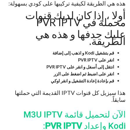
هذه هي الطريقة لكيفية تركيبها على كودي بسهولة:
أولا ، إذا كان لديك قنوات
محملة في PVR IPTV
عليك حدفها و هذه هي
الطريقة.
قم بتشغيل Kodi و اذهب إلى إضافة
انقر على PVR IPTV
انتقل إلى أسفل و انقر على PVR IPTV
انقر على اضبط ثم اضغط على الزر
قم بإعادة إعادة التشغيل و انقر اوكي
هذا سيزيل كل قنوات IPTV القديمة التي حملتها
سابقاً.
الآن لتحميل قائمة M3U IPTV
Kodi وإعداد
PVR IPTV
: