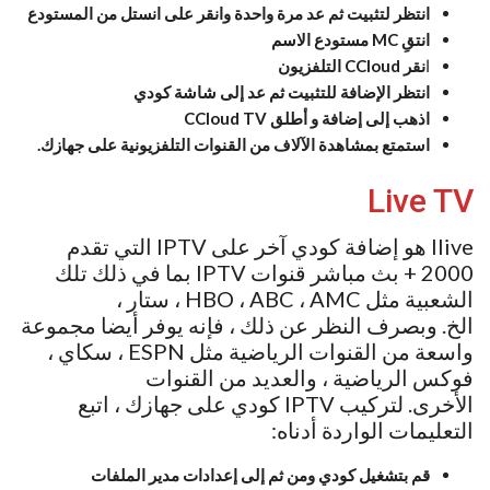
انتظر لتثبيت ثم عد مرة واحدة وانقر على انستل من المستودع
انتقِ MC مستودع الاسم
ا
نقر CCloud التلفزيون
انتظر الإضافة للتثبيت ثم عد إلى شاشة كودي
اذهب إلى إضافة و أطلق CCloud TV
استمتع بمشاهدة الآلاف من القنوات التلفزيونية على جهازك.
Live TV
Ilive هو إضافة كودي آخر على IPTV التي تقدم
2000 + بث مباشر قنوات IPTV بما في ذلك تلك
الشعبية مثل HBO ، ABC ، AMC ، ستار ،
الخ. وبصرف النظر عن ذلك ، فإنه يوفر أيضا مجموعة
واسعة من القنوات الرياضية مثل ESPN ، سكاي ،
فوكس الرياضية ، والعديد من القنوات
الأخرى. لتركيب IPTV كودي على جهازك ، اتبع
التعليمات الواردة أدناه:
قم بتشغيل كودي ومن ثم إلى إعدادات مدير الملفات