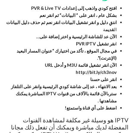
افتح كودي واذهب إلى إعدادات PVR & Live TV
بشكل عام ، انقر على ” البيانات” ثم انقر نعم
انتقِ دليل و انقر تشغيل البيانات انقر نعم ثم حذف دليل البيانات
ال
قديم
ة
الآن عد للشاشة الرئيسية و اختر إضافة على…
ا
نقر تشغيل PVR IPTV
في مجال الموقع ، تأكد من اختيارك “عنوان المسار البعيد
(الإنترنت)”.
الآن انقر تشغيل
قائمة
M3U و أدخل URL
http://bit.ly/ch3nov
انقر على حسنا
بعد الانتهاء ، عد إلى شاشة كودي الرئيسية وانقر على التلفاز
سترىالآن قائمة بالآلاف من قنوات IPTV المباشرة يمكنك
مشاهدتها .
اضغط على أي قناة واستمتع!
IPTV هو وسيلة غير مكلفة لمشاهدة القنوات
المفضلة لديك مباشرة ويمكنك أن تفعل ذلك مجانا