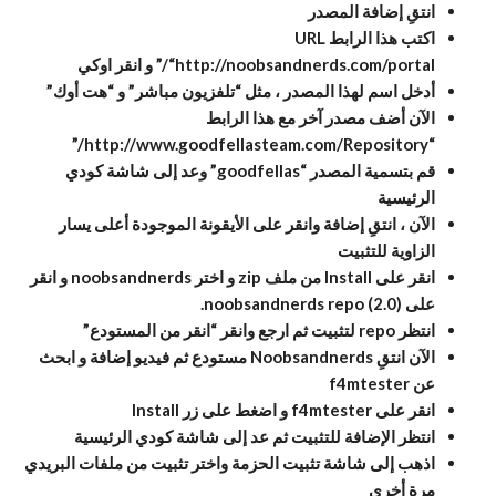
انتقِ إضافة المصدر
اكتب هذا الرابط URL
“http://noobsandnerds.com/portal/” و انقر اوكي
أدخل اسم لهذا المصدر ، مثل “تلفزيون مباشر” و “هت أوك”
الآن أضف مصدر آخر مع هذا الرابط
“http://www.goodfellasteam.com/Repository/”
قم بتسمية المصدر “goodfellas” وعد إلى شاشة كودي
الرئيسية
الآن ، انتقِ إضافة وانقر على ال
أيقونة الموجودة أعلى يسار
الزاوية
للتثبيت
انقر على Install من ملف zip و اختر noobsandnerds و انقر
على noobsandnerds repo (2.0).
انتظر
repo
لتثبيت ثم ارجع وانقر “انقر من المستودع”
الآن انتقِ Noobsandnerds مستودع ثم فيديو إضافة و ابحث
عن f4mtester
انقر على f4mtester و اضغط على زر Install
انتظر الإضافة للتثبيت ثم عد إلى شاشة كودي الرئيسية
اذهب إلى شاشة تثبيت الحزمة واختر تثبيت من ملفات البريدي
مرة أخرى