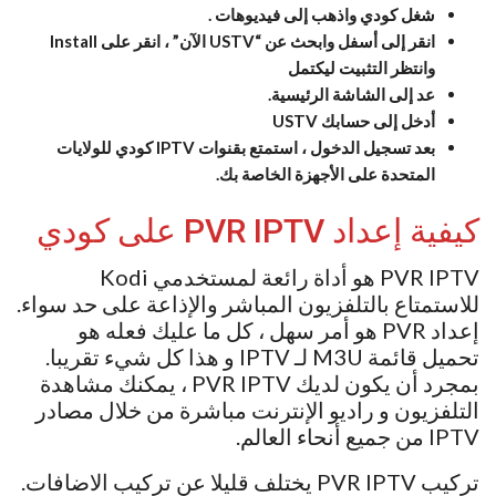
شغل كودي واذهب إلى فيديوهات .
انقر إلى أسفل وابحث عن “USTV الآن” ، انقر على Install
وانتظر التثبيت ليكتمل
عد إلى الشاشة الرئيسية.
أدخل إلى حسابك USTV
بعد تسجيل الدخول ، استمتع بقنوات IPTV كودي للولايات
المتحدة على الأجهزة الخاصة بك.
كيفية إعداد PVR IPTV على كودي
PVR IPTV هو أداة رائعة لمستخدمي Kodi
للاستمتاع بالتلفزيون المباشر والإذاعة على حد سواء.
إعداد PVR هو أمر سهل ، كل ما عليك فعله هو
تحميل قائمة M3U لـ IPTV و هذا كل شيء تقريبا.
بمجرد أن يكون لديك PVR IPTV ، يمكنك مشاهدة
التلفزيون و راديو الإنترنت مباشرة من خلال مصادر
IPTV من جميع أنحاء العالم.
تركيب PVR IPTV يختلف قليلا عن تركيب الاضافات.