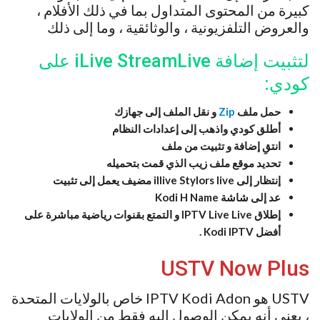
كبيرة من المحتوى المتداول بما في ذلك الأفلام ،
والعروض التلفزيونية ، والوثائقية ، وما إلى ذلك
لتثبيت إضافة iLive StreamLive على
كودي:
حمل ملف
Zip
و نقل الملف إلى جهازك
أطلق كودي واذهب إلى
إعدادات
النظام
انتقِ إضافة و تثبيت من ملف
تحديد موقع ملف زيب الذي قمت بتحميله
إنتظار إلى illive Stylors live مضيف يعمل إلى تثبيت
عد إلى شاشة Kodi H Name
إطلاق IPTV Live Live و التمتع بقنوات رياضية مباشرة على
أفضل
IPTV .
Kodi
USTV Now Plus
USTV هو IPTV Kodi Adon خاص بالولايات المتحدة
، يعني أنه يمكن الوصول إليه فقط من الولايات