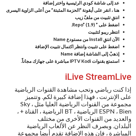
عد إلى شاشة كودي الرئيسية واختر إضافة
هنا ، انقر على أيقونة “الحزمة المثبتة” من أعلى الزاوية اليسرى
انتقِ تثبيت من
ملفّ
زيب
اضغط على ” Repo” (1.9).
انتظر ريبو لتثبيت
الآن انتقِ Install من مستودع Name
اضغط على تثبيت وانتظر اكتمال تثبيت الإضافة
إذهبْ إلى الشاشة إضافة Name
استمتع بقنوات IPTV Kodi مباشرة على جهازك مجاناً.
iLive StreamLive
إذا كنت رياضي وتحب مشاهدة القنوات الرياضية
على الإنترنت ، فهذا إضافة كبيرة لكم. وتتميز
مجموعة من القنوات الرياضية العليا مثل Sky ،
ESPN ، Bien الرياضية ، BT الرياضية ، القناة + ،
والعديد من القنوات الأخرى من مختلف
البلدان. وبصرف النظر عن الألعاب الرياضية
المباشرة ، فإن هذه الإضافة تقدم أيضا مجموعة