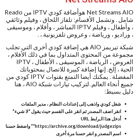
Net Streams AIO هوأضافة كودي IPTV من Reado
شامل . وتشمل الأقسام: تلفاز اللحاق ، وفيلم وثائقي
، وأطفال ، وفيلم IPTV المباشر ، وأفلام ، وموسيقى
، وراديو ، ورياضة ، وعروض تلفزيونية ، .
شبكة تيريمز AIO هي إضافة كودي أخرى التي تجلب
مجموعة من المحتوى المتداول بما في ذلك الأفلام ،
العروض ، الرياضة ، الموسيقى ، الأطفال ، IPTV
الحية ، إلخ. إنها إضافة كبيرة للاتصال بمحتوياتك
المفضلة . يمكنك أيضا التمتع بقنوات IPTV كودي من
جميع أنحاء العالم. لتركيب تيارات شبكة AIO ، هنا
دليل بسيط:
شغل كودي واذهب إلى إعدادات النظام ، مدير الملفات
انقر اضف المصدر ثم انقر على القسم حيث يقول “لا شيء”
أدخل هذا الـرابط URL
“https://archive.org/download/judgezips” واضغط حسنا
اسم المصدر و انقر حسنا مرة أخرى