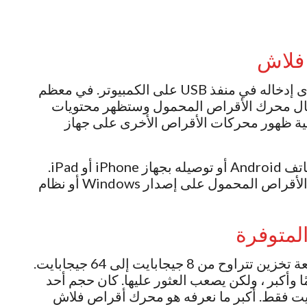
فلاش
لاستخدام محرك أقراص فلاش ، ما عليك سوى إدخاله في منفذ USB على الكمبيوتر. في معظم
 إدخال محرك الأقراص المحمول وستظهر محتويات
ية ظهور محركات الأقراص الأخرى على جهاز
يمكنك أيضًا استخدام محرك أقراص فلاش بهاتف Android أو توصيله بجهاز iPhone أو iPad.
يعتمد ما يحدث بالضبط عند استخدام محرك الأقراص المحمول على إصدار Windows أو نظام
لمتوفرة
تتمتع معظم محركات الأقراص المحمولة بسعة تخزين تتراوح من 8 جيجابايت إلى 64 جيجابايت.
وأكبر ، ولكن يصعب العثور عليها. كان حجم أحد
راص المحمولة الأولى 8 ميجا بايت فقط. أكبر ما نعرفه هو محرك أقراص فلاش