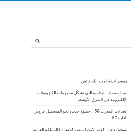
مفسر احلام لوجه الله واتس
بنية المنصات الرقمية التي تشكّل منظومات الكازينوهات
الإلكترونية في الشرق الأوسط
اتصالات المغرب 5G .. خطوة جديدة نحو المستقبل عروض
باقات 5G
تسجيل دخول كلاس لايت | منصة كلاسرارا المملكة العربية