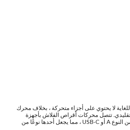
غاية لا يحتوي على أجزاء متحركة ، بخلاف محرك
التقليدي. تتصل محركات أقراص الفلاش بأجهزة
الكمبيوتر والأجهزة الأخرى عبر مقبس USB من النوع A أو USB-C ، مما يجعل أحدها نوعًا من