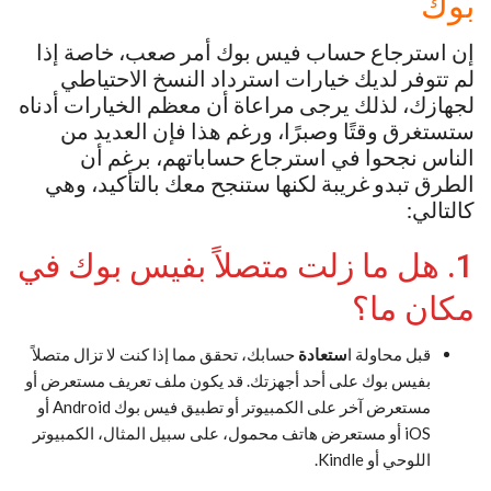
بوك
إن استرجاع حساب فيس بوك أمر صعب، خاصة إذا
لم تتوفر لديك خيارات استرداد النسخ الاحتياطي
لجهازك، لذلك يرجى مراعاة أن معظم الخيارات أدناه
ستستغرق وقتًا وصبرًا، ورغم هذا فإن العديد من
الناس نجحوا في استرجاع حساباتهم، برغم أن
الطرق تبدو غريبة لكنها ستنجح معك بالتأكيد، وهي
كالتالي:
1. هل ما زلت متصلاً بفيس بوك في
مكان ما؟
قبل محاولة ا
ستعادة
حسابك، تحقق مما إذا كنت لا تزال متصلاً
بفيس بوك على أحد أجهزتك. قد يكون ملف تعريف مستعرض أو
مستعرض آخر على الكمبيوتر أو تطبيق فيس بوك Android أو
iOS أو مستعرض هاتف محمول، على سبيل المثال، الكمبيوتر
اللوحي أو Kindle.