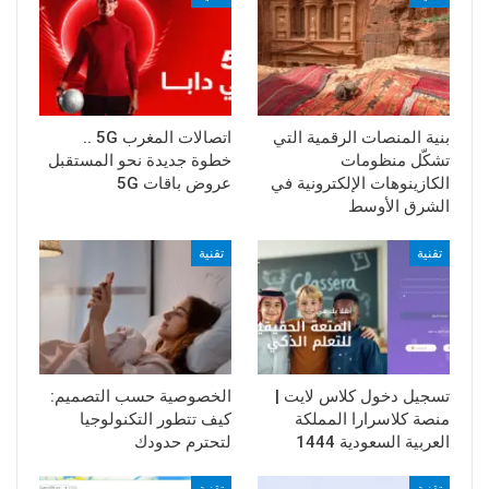
بنية المنصات الرقمية التي
اتصالات المغرب 5G ..
تشكّل منظومات
خطوة جديدة نحو المستقبل
الكازينوهات الإلكترونية في
عروض باقات 5G
الشرق الأوسط
تقنية
تقنية
تسجيل دخول كلاس لايت |
الخصوصية حسب التصميم:
منصة كلاسرارا المملكة
كيف تتطور التكنولوجيا
العربية السعودية 1444
لتحترم حدودك