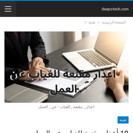
deepotech.com
الصفحة الرئيسية
تقنية
اعذار _ مقنعة _ للغياب - عن _ العمل
تقنية