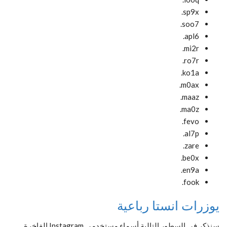
sp9x.
soo7.
apl6.
mi2r.
ro7r.
ko1a.
m0ax.
maaz.
ma0z.
fevo.
al7p.
zare.
be0x.
en9a.
fook.
يوزرات انستا رباعية
سنذكر في السطور التالية أسماء مستخدمي Instagram الفاخرة