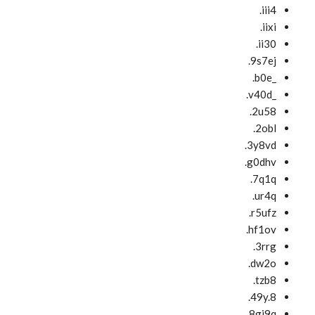
iii4.
iixi.
ii30.
9s7ej.
_b0e.
_v40d.
2u58.
2obl.
3y8vd.
g0dhv.
7q1q.
ur4q.
r5ufz.
hf1ov.
3rrg.
dw2o.
tzb8.
49y.8.
8gi9q.