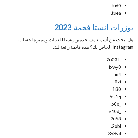
tud0
tuea.
يوزرات انستا فخمة 2023
هل تبحث عن أسماء مستخدمين إنستا للفتيات ومميزة لحساب
Instagram الخاص بك؟ هذه قائمة رائعة لك.
2o03t
ixwy0
iii4
iixi
ii30
9s7ej
_b0e.
_v40d
2u58.
2obl.
3y8vd