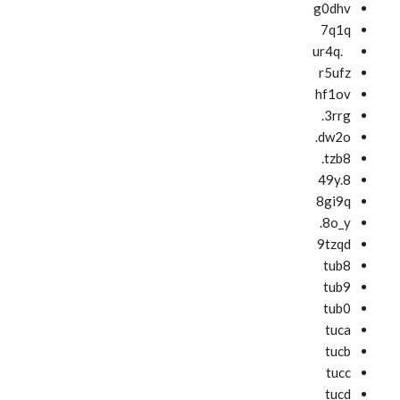
g0dhv
7q1q
.ur4q
r5ufz
hf1ov
3rrg.
dw2o.
tzb8.
49y.8
8gi9q
8o_y.
9tzqd
tub8
tub9
tub0
tuca
tucb
tucc
tucd