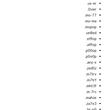
us-er.
0sier.
mo-77.
mo-ma.
mopop.
un8ed.
el9op.
al9op.
p00op.
p0o0p.
any-x.
zed0z.
m7trv.
m7trf.
mht3f.
m-7rs.
mahze.
za7e3.
br-o0.