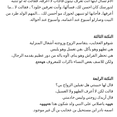
الام تسال ابنها انت تعرف نيتون فأجاب لا اعرفه، فقالت له لو تنتبه
لدورسك كان احسن لك، فسألها، وأنت تعرفين خلود؟ .. فقالت لا …ما
أعرفها.. فأجابها لو تنبيهن لجوزك مو أحسن لك، …المهم الولد طرد من
البيت وصارلو أسبوع عند أعمامه.. وأسبوع عند أخواله.
النكتة الثالثة
شوفو العجايب، يتقاسم الزوج وزوجته أشغال المنزلية
هي تطهو وهو يأكل ،هي تغسل وهو يلبس
هي تحظر الفراش وهو ينام، اأوه ياله من دور عظيم يقدمه الرجال،
ولكن للاسف بعض النساء ناكرات للمعروف ههععع.
النكتة الرابعة
قال لها حبيبتي هل تقبلين الزواج بي؟
قالت لكن لا أعرف الطهو ولا الغسيل،
قال أريدك زوجتي وليس خادمتي
هههه ياصلاتي على النبي ولد شكون هذا هعهههه
اسمه نادر ابن مستحيل بن عجايب بن أل غير موجود.