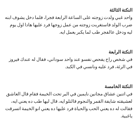
النكتة الثالثة
واحد غبي ولدت زوجته على الساعة الرابعة فجرا، فلما دخل يشوف ابنه
ضرب الولد فاستغربت زوجته من عمل زوجها فرد عليها هادا اول يوم
ليه ودخل عالفجر طب لما يكبر يعمل ايه.
النكتة الرابعة
في شخص راح يفحص نفسو عند واحد سوداني، فقال له عندك فيروز
في الرئة، فرد عليه ونانسي في الكبد.
النكتة الخامسة
في اتنين عشاق مجانين نايمين في البر تحت الخيمة فقام قال العاشق
لعشيقته شايفة القمر والنجوم قالتلو ايه، قال ليها طب ده يعني ايه،
فقالت له ده يعني الحب والحياة فرد عليها ده يعني انو الخيمة اتسرقت
ياغبية.