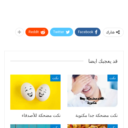
شارك
Facebook
Twitter
ReddIt
قد يعجبك ايضا
نكت
نكت
نكت مضحكة جدا مكتوبة
نكت مضحكة للأصدقاء
نكت
نكت