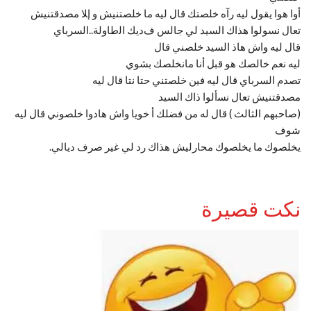
ﺃﻭﺍ ﻫﻮﺍ ﻳﻘﻮﻝ ﻟﻴﻪ ﺭﺁﻩ ﺧﻠﺼﺘﻚ ﻗﺎﻝ ﻟﻴﻪ ﻣﺎ ﺧﻠﺼﺘﻨﻴﺶ ﻭ ﺇﻼ ﻣﺼﺪﻗﺘﻨﻴﺶ
تعال ﻧﺴﻮﻟﻮﺍ هذاك ﺍﻟﺴﻴﺪ ﻟﻲ ﺟﺎﻟﺲ ﻑﺩﻳﻚ ﺍﻟطاولة..ﺍﻟﺴﺮﺑﺎﻱ
ﻗﺎﻝ ﻟﻴﻪ ﻭﺍﺵ ﻫﺎﺫ ﺍﻟﺴﻴﺪ ﺧﻠﺼﻨﻲ ﻗﺎﻝ
ﻟﻴﻪ نعم ﺧﺎﻟﺼﻚ هو ﻗﺒﻞ أنا ﻣﺎﻧﺨﻠﺼﻚ ﺑﺸﻮﻱ
ﺗﺼﺪﻡ ﺍﻟﺴﺮﺑﺎﻱ ﻗﺎﻝ ﻟﻴﻪ ﻓﻴﻦ ﺧﻠﺼﺘﻨﻲ ﺣﺘﺎ ﻧﺘﺎ ﻗﺎﻝ ﻟﻴﻪ
مصدقتنيش تعال ﻧﺴأﻟﻮﺍ ﺫﺍﻙ ﺍﻟﺴﻴﺪ
(ﺻﺎﺣﺒﻬﻢ ﺍﻟﺜﺎﻟﺚ ) ﻗﺎﻝ له من فضلك ﺃ ﺧﻮﻳﺎ ﻭﺍﺵ ﻫﺎﺩﻭﺍ ﺧﻠﺼﻮﻧﻲ ﻗﺎﻝ ﻟﻴﻪ
ﺷﻮﻑ
ﻳﺨﻠﺼﻮﻙ ﻣﺎ ﻳﺨﻠﺼﻮﻙ محارليش ﻫﺬﺍﻙ رد لي غير صرف ديالي.
نكت قصيرة