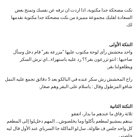
نكت مضحكة جدا مكتوبة، اذا اردت ان ترفه عن نفسك وتمنح بعض
السعادة لقلبك مجموعة مميزة من نكت مضحكة جدا مكتوبة نقدمها
لك.
النتكة الأولى
واحد محشش رأى لوحة مكتوب عليها “مزرعة بقر” قام دخل وسأل
صاحبها : انتو تزرعون بقر؟؟ رد عليه باستهزاء…اي نرش السكر
ويطلعولنا بقر.
راح المحشش رش سكر عنده في البالكو بعد 5 دقائق تجمع عليه النمل
شافو المزطول وقال : ياسلام على البقر وهم صغار.
النكتة الثانية
ﺛﻼﺛﺔ رفاق ﻣﺎ ﻋﻨﺪﻫﻢ ﻣﺎ ﻳﺪﺍﺭ، اتفقو
ﺑﻴﻨهم ﻳﻤﺸﻴﻮ ﻟﻤﻄﻌﻢ ﻳﺄﻛﻠﻮﺍ وما ﻳﺨﻠﺼﻮﺵ… اﻟﻤﻬﻢ ﺩخلﻠﻮﺍ إلى اﻟﻤﻄﻌﻢ
ﻛﻞ ﻭﺍﺣﺪ ﺟﻠﺲ ﻑ ﻃاولة.. ﺳلﻟﻮ ﺍﻟﻤﺎﻛﻠﺔ ﺟﺎ ﺍﻟﺴﺮﺑﺎﻱ ﻋﻨﺪ الأﻭﻝ ﻗﺎﻝ ﻟﻴﻪ
ﺧﻠﺼﻨﻲ