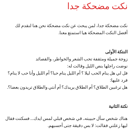
نكت مضحكة جدا
نكت مضحكة جدا، لمن يبحث عن نكت مضحكة نحن هنا لنقدم لك
أفضل النكت المضحكة هيا استمتع معنا.
النتكة الأولى
زوجة جميلة ومثقفة تحب الشعر والخواطر، والقصائد
نوضت راجلها بنص الليل وقالت له:
فل لي هل ينام الحب ليلا ؟ أم الليل ينام حبا؟ أم الليل وأنا حب لا ينام؟
فرد عليها:
هل ترغبين الطلاق؟ أم الطلاق يريدك؟ أم أنتي والطلاق تريدون بعضا؟.
نكتة الثانية
هناك شخص سأل حبيبته.. قي شخص قبلي لمس ايدك… فسكتت فقال
ليها زعلتي فقالت: لا بس دقيقة جتى أحسبهم.