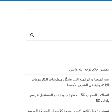
مفسر احلام لوجه الله واتس
بنية المنصات الرقمية التي تشكّل منظومات الكازينوهات
الإلكترونية في الشرق الأوسط
اتصالات المغرب 5G .. خطوة جديدة نحو المستقبل عروض
باقات 5G
تسجيل دخول كلاس لايت | منصة كلاسرارا المملكة العربية