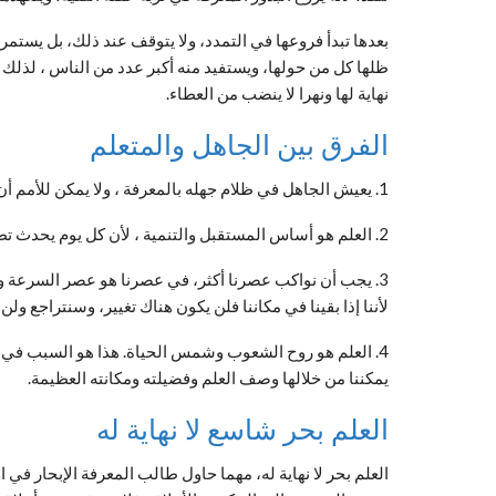
بعدها تبدأ فروعها في التمدد، ولا يتوقف عند ذلك، بل يستمر 
ظلها كل من حولها، ويستفيد منه أكبر عدد من الناس ، لذلك
نهاية لها ونهرا لا ينضب من العطاء.
الفرق بين الجاهل والمتعلم
1. يعيش الجاهل في ظلام جهله بالمعرفة ، ولا يمكن للأمم أن تتقدم وتبني وترفع وتبني.
2. العلم هو أساس المستقبل والتنمية ، لأن كل يوم يحدث تطور أكثر من اليوم السابق.
3. يجب أن نواكب عصرنا أكثر، في عصرنا هو عصر السرعة و
لأننا إذا بقينا في مكاننا فلن يكون هناك تغيير، وسنتراجع ول
4. العلم هو روح الشعوب وشمس الحياة. هذا هو السبب في أ
يمكننا من خلالها وصف العلم وفضيلته ومكانته العظيمة.
العلم بحر شاسع لا نهاية له
العلم بحر لا نهاية له، مهما حاول طالب المعرفة الإبحار في