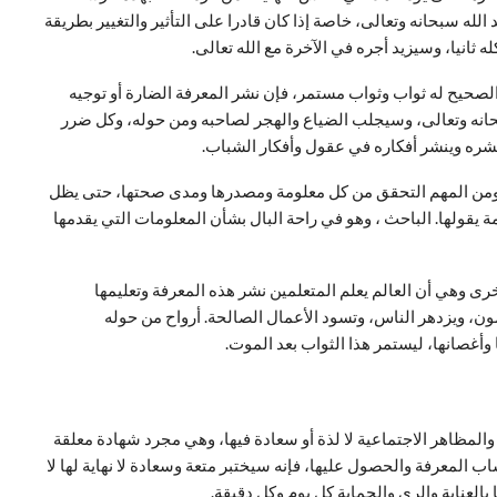
لله سبحانه وتعالى، خاصة إذا كان قادرا على التأثير والتغيير بطريقة
ه ثانيا، وسيزيد أجره في الآخرة مع الله تعالى.
 الصحيح له ثواب وثواب مستمر، فإن نشر المعرفة الضارة أو توجيه
حانه وتعالى، وسيجلب الضياع والهجر لصاحبه ومن حوله، وكل ضرر
نشره وينشر أفكاره في عقول وأفكار الشباب.
ومن المهم التحقق من كل معلومة ومصدرها ومدى صحتها، حتى يظل
ة يقولها. الباحث ، وهو في راحة البال بشأن المعلومات التي يقدمها
رى وهي أن العالم يعلم المتعلمين نشر هذه المعرفة وتعليمها
مون، ويزدهر الناس، وتسود الأعمال الصالحة. أرواح من حوله
وأغصانها، ليستمر هذا الثواب بعد الموت.
ة والمظاهر الاجتماعية لا لذة أو سعادة فيها، وهي مجرد شهادة معلقة
ب المعرفة والحصول عليها، فإنه سيختبر متعة وسعادة لا نهاية لها لا
ا بالعناية والري والحماية كل يوم وكل دقيقة.