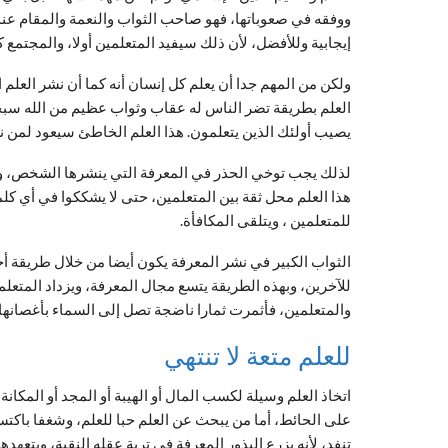
ووفقه في صعوباتها، فهو صاحب الثواب والنعمة والمقام عند ا
إيجابية وللأفضل، لأن ذلك سيفيد المتعلمين أولا، والمجتمع كل
ولكن من المهم جدا أن يعلم كل إنسان أنه كما أن نشر العلم
العلم بطريقة تضر الناس له عقاب وثواب عظيم من الله سب
يصيب أولئك الذين يتعلمون. هذا العلم الخاطئ سيعود لمن 
لذلك يجب توخي الحذر في المعرفة التي ينشرها الشخص، 
هذا العلم محل ثقة بين المتعلمين، حتى لا يشككوا في أي كلم
للمتعلمين ، ويتلقى المكافأة.
الثواب الكبير في نشر المعرفة يكون أيضا من خلال طريقة أخ
للآخرين، وبهذه الطريقة يتسع مجال المعرفة، ويزداد المتعل
والمتعلمين، فأثمرت ثمارا ناضجة تصل إلى السماء بأغصانها 
للعلم متعة لا تنتهي
اتخاذ العلم وسيلة لكسب المال أو الهيبة أو المجد أو المكان
على الحائط، أما من يبحث عن العلم حبا للعلم، وشغفا باكتسا
تنفد، لأنه يزرع البذور المعرفة في تربة عقله النقية، ويتعهده