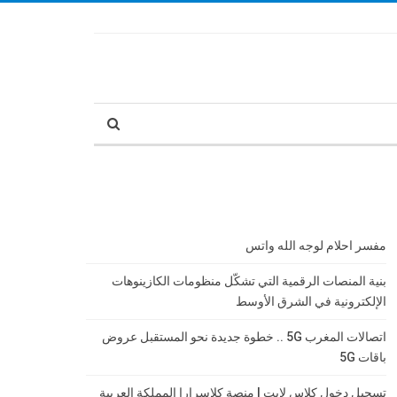
مفسر احلام لوجه الله واتس
بنية المنصات الرقمية التي تشكّل منظومات الكازينوهات
الإلكترونية في الشرق الأوسط
اتصالات المغرب 5G .. خطوة جديدة نحو المستقبل عروض
باقات 5G
تسجيل دخول كلاس لايت | منصة كلاسرارا المملكة العربية