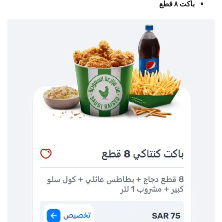
باكت ٨ قطع