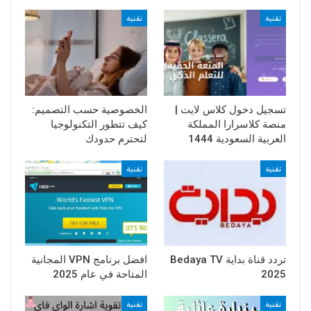
تقنية
تقنية
تسجيل دخول كلاس لايت |
الخصوصية حسب التصميم:
منصة كلاسرارا المملكة
كيف تتطور التكنولوجيا
العربية السعودية 1444
لتحترم حدودك
تقنية
تقنية
تردد قناة بداية Bedaya TV
افضل برنامج VPN المجانية
2025
المتاحة في عام 2025
تقنية
تقنية