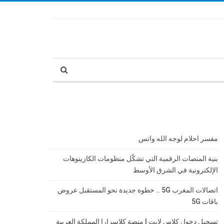
مفسر احلام لوجه الله واتس
بنية المنصات الرقمية التي تشكّل منظومات الكازينوهات
الإلكترونية في الشرق الأوسط
اتصالات المغرب 5G .. خطوة جديدة نحو المستقبل عروض
باقات 5G
تسجيل دخول كلاس لايت | منصة كلاسرارا المملكة العربية