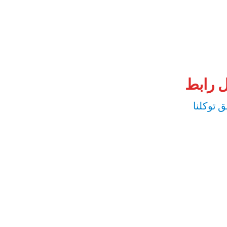
 رابط
 توكلنا