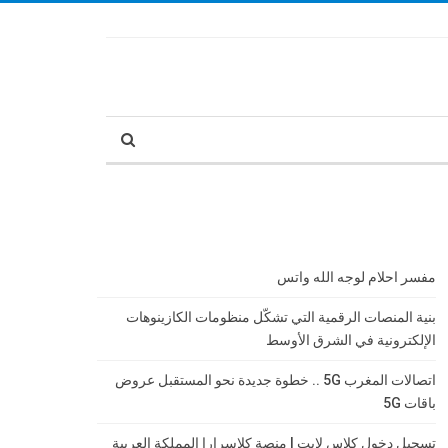
مفسر احلام لوجه الله واتس
بنية المنصات الرقمية التي تشكّل منظومات الكازينوهات
الإلكترونية في الشرق الأوسط
اتصالات المغرب 5G .. خطوة جديدة نحو المستقبل عروض
باقات 5G
تسجيل دخول كلاس لايت | منصة كلاسرارا المملكة العربية