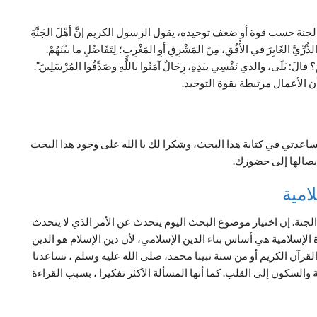
نة حسب قوة أو ضعف توحيده، يقول الرسول الكريم إنَّ أهْلَ الجَنَّةِ
لدُّرِّيَّ الغَابِرَ في الأُفُقِ، مِنَ المَشْرِقِ أوِ المَغْرِبِ؛ لِتَفَاضُلِ ما بيْنَهُمْ.
ُهُمْ؟ قالَ: بَلَى، والذي نَفْسِي بيَدِهِ، رِجَالٌ آمَنُوا باللَّهِ وصَدَّقُوا المُرْسَلِينَ.”.
 الأعمال مرتبطة بقوة التوحيد.
مساعدتي في كتابة هذا البحث، وشكرا لك يا الله على وجود هذا البحث
يصالها إلى حضورك.
امية
الجنة. إن اختيار موضوع البحث اليوم يتحدث عن الأمر الذي لا يتحدث
 الإسلامية هي أساس بناء الدين الإسلامي، لأن دين الإسلام هو الدين
رآن الكريم أو من سنة نبينا محمد، صلى الله عليه وسلم ، تساعدنا
والسكون إلى القلب. كما أنها المسألة الأكثر تفكيرا ، بسبب القراءة