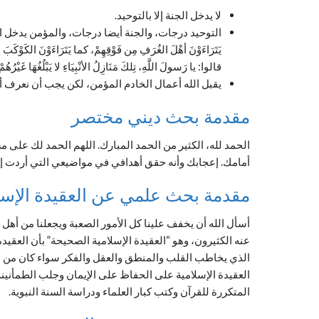
لا يدخل الجنة إلا بالتوحيد.
التوحيد درجات، والجنة أيضا درجات، والمؤمن يدخل الج
يَتَرَاءَوْنَ أهْلَ الغُرَفِ مِن فَوْقِهِمْ، كما يَتَرَاءَوْنَ الكَوْكَبَ ا
قالوا: يا رَسولَ اللَّهِ، تِلكَ مَنَازِلُ الأنْبِيَاءِ لا يَبْلُغُهَا غَيْر
يقبل الله أعمال الخادم المؤمن، لكن يجب أن نعرف أن
مقدمة بحث ديني مختصر
الحمد لله، الكثير من الحمد المبارك. اللهم الحمد لك على 
أمامك. إعجابك وأنه حقق أهدافي في مواضيعي التي أردت إ
مقدمة بحث علمي عن العقيدة الإسل
أسأل الله أن يخفف علينا كل الأمور الصعبة ويجعلنا من أهل 
عنه الكثيرون، وهو “العقيدة الإسلامية الصحيحة” بأن العقيدة
الذي يخاطب القلب والمنطق والعقل والفكر سواء كان من الق
العقيدة الإسلامية على الحفاظ على الإيمان وجلب الطمأنينة 
المتكررة للقرآن وكتب كبار العلماء ودراسة السنة النبوية.