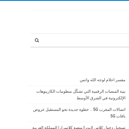
مفسر احلام لوجه الله واتس
بنية المنصات الرقمية التي تشكّل منظومات الكازينوهات
الإلكترونية في الشرق الأوسط
اتصالات المغرب 5G .. خطوة جديدة نحو المستقبل عروض
باقات 5G
تسجيل دخول كلاس لايت | منصة كلاسرارا المملكة العربية