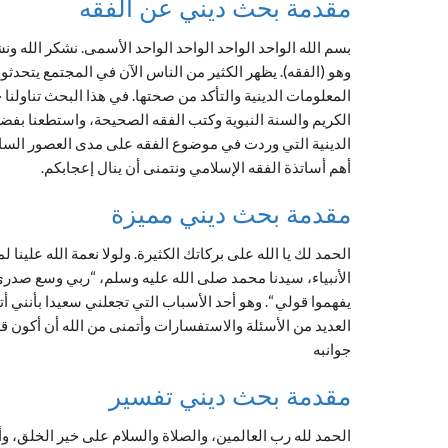
مقدمة بحث ديني عن الفقه
بسم الله الواحد الواحد الواحد الواحد الأسمى. نشكر الله
وهو (الفقه). يظهر الكثير من الناس الآن في المجتمع يتحدثو
المعلومات الدينية والتأكد من صحتها. في هذا البحث تناولنا
الكريم والسنة النبوية وكتب الفقه الصحيحة، واستطعنا بفضل 
الدينية التي وردت في موضوع الفقه على مدى العصور السا
أهم أساتذة الفقه الإسلامي ونتمنى أن ينال إعجابكم.
مقدمة بحث ديني مميزة
الحمد لك يا الله على بركاتك الكثيرة. ولولا نعمة الله علينا 
الأنبياء، سيدنا محمد صلى الله عليه وسلم، “ربي وسع صدر
يفهموا قولي “. وهو أحد الأسباب التي تجعلني سعيدا بأنني
العديد من الأسئلة والاستفسارات وأتمنى من الله أن أكون 
جوانبه
مقدمة بحث ديني تفسير
الحمد لله رب العالمين، والصلاة والسلام على خير الخلق،