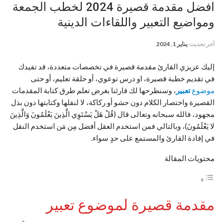
افضل مقدمة قصيرة 2024 لخطب الجمعة
ومواضيع التعبير واللقاءات الدينية
آخر تحديث
يناير 1, 2024
إليك عزيزي القارئ مقدمة قصيرة في تخصصات متعددة، قد تفيدك
في تقديم خطبة قصيرة، او درس توعوي، أو حلقة تعليم، أو حتى
موضوع
تعبير
، وسنطرحها لك قارئنا بغرض تعلم طرق كتابة المقدمات
القصيرة واختصار الكلام دون حشو أو ركاكة، لا لنقلها وكتابتها دون بذل
مجهود، فالله سبحانه وتعالى قال (قُلْ هَلْ يَسْتَوِي الَّذِينَ يَعْلَمُونَ وَالَّذِينَ
لا يَعْلَمُونَ)، وبالتالي فمن استخدم العقل أفضل مِن مَن استخدم النقل
في إفادة القارئ والمستمع على حدٍ سواء.
محتويات المقالة
مقدمة قصيرة لموضوع تعبير