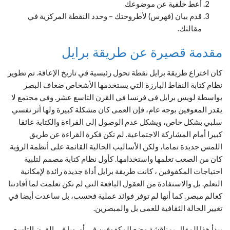
أعط خلفية عن موضوعك
قدم بيان (فهرس) لأطروحتك – وحدد النقطة المركزية في
مقالتك.
مقدمة قصيرة عن طريقة برايل
كان اختراع طريقة برايل نقطة تحول رئيسية في تاريخ الإعاقة. تم تطوير
نظام كتابة النقاط البارزة التي يستخدمها الأشخاص ضعاف البصر
بواسطة لويس برايل في فرنسا في القرن التاسع عشر. وفي مجتمع لا
يقدر المعوقين بوجه عام، فإن العمى كان مشكلة كبيرة ولها أثر نفسي
سلبي بشكل خاص، ويشكل عدم الوصول إلى القراءة والكتابة عائقا
كبيرا أمام المشاركة الاجتماعية. لم تكن فكرة القراءة عن طريق
اللمس جديدة تماما، ولكن الأساليب الحالية القائمة على أنظمة الرؤية
كان من الصعب تعلمها واستخدامها. كأول نظام كتابة مصمم لتلبية
احتياجات المكفوفين ، كانت طريقة برايل أداة جديدة رائدة لإمكانية
التعلم. بل والاستفادة من العقول اليافعة التي لم تكن تعلمت لما أفادتنا
كعالم مبصر. كما أنها لم توفر فوائد عملية فحسب، بل ساعدت أيضا في
تغيير الحالة الثقافية للعمى بل والمبصرين.
يبدأ هذا المقال بمناقشة وضع المكفوفين في أوروبا في القرن التاسع