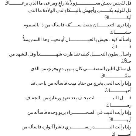
قل للجنين يعيش معـــــــــــــــزولاً بلا راعٍ ومرعى ما الذي يرعــــــــــاكَ
قل للوليد بكـــــــى وأجهش بالبــــكاءِ لدى الولادة ما الذي
أبكــــــــــــــاكَ
وإذا ترى الثعبــــــــان ينفث ســــــُمَّه فاسأله من ذا بالسموم
حشــــــــاكَ
واسأله كيف تعيش يا ثعبـــــــــــــــان أو تحيــا وهذا السم يملأُ
فــــــــــاكَ
واسأل بطون النحـــــل كيف تقـاطرت شهـــــــــــــداً وقل للشهد من
حـلاّكَ
بل سائل اللبن المصفـــــى كان بــيـن دمٍ وفرثٍ من الذي
صفّــــــــــــــــاكَ
وإذا رأيت الحي يخرج من حنايا ميت فاسأله من يا حي قد
أحيـــــــــــــاكَ
قـــــل للنبـــــــــــــــات يجـف بعد تعهدٍ ورعايةٍ من بالجفافِ
رمـــــــــــــاكَ
وإذا رأيت النبت في الصحـــــــــــراء يربو وحده فاسأله من
أربـــــــــــاكَ
وإذا رأيت البــــــــــــدر يســـــــــــري ناشراً أنواره فاسأله من
أســــــراكَ