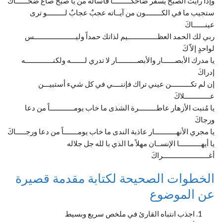
وإذا رأيت الصبح يسفر ضاحكـــــــــاً فاسأله من يا صبح صاغ ضحــــــاكَ
ستجيب ما في الكــــــــون من آيــاته عجبٌ عجابٌ لـــــــــو ترى
عينــــــاكَ
ربي لك الحمد العظـــــــــــــــيم لذاتك حمداً وليـــــــــــــــــــــس
لواحدٍ إلاّ كَ
يا مدرك الأبصــــــار والأبصــــــــــار لا تدري لـــــــه ولكنــــــــــــــه
إدراكَ
إن لم تكــــــــــن عيني تراك فإننــــي في كل شيء أستبيـــن
عـــــــــــــلاكَ
يا مُنبت الأزهار عاطـــــــــرة الشذى ما خاب يومــــــــــــاً من دعا
ورجاكَ
يا مجري الأنهـــــــــــار عاذبة الندى ما خاب يومـــــــاً من دعا ورجـــــاكَ
يا أيهـــــــــــا الإنســان مهلاً ما الذي با لله جل جلاله
أغـــــــــــــــــــــــراكَ
الخطوات الصحيحة لكتابة مقدمة قصيرة
عن الموضوع
اجذب انتباه القارئ في ملخص سريع وبسيط