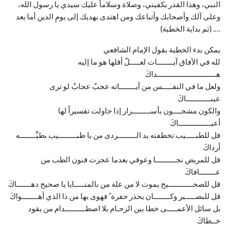
النبي، وهذا القدر يكفيني، وصلاة وسلاماً عليك سيدي يا رسول الله،
وعلى آلك وأصحابك وأتباعك ومن اهتدى بهديك إلى يومِ الدين أما بعد
…. (ثم بداية الخطبة)
يمكن بدء الخطبة بقول الإمام الشافعي
لله في الآفاق آيــــــــات لعـــــلّ أقلها هو ما إليه
هـــــــــــــــــــــــــــــداكَ
ولعل ما في النفـــــس من آيــــــــاته عجبٌ عجابٌ لو ترى
عينــــــــــــاكَ
والكون مشحــــون بأســـــــــرار إذا حاولت تفسيراً لها
أعيــــــــــــــــاكَ
قل للطبـــــيب تخطفته يد الـــــــــردى من يا طبـــــــــيب بطبِّــــــــه
أرداكَ
قل للمريض نجــــــــــا وعوفي بعدما عجزت فنون الطب من
عــــــــافاكَ
قل للصحــــــــــــيح يموت لا من علة من بالمنـــــايا يا صحيح دهـــــــاكَ
قل للبصـــــير وكــــــــان يحذر حفرة ً فهوى بها من ذا الذي أهــــــــواكَ
بل سائل الأعمـــــى خطا بين الزحـام بلا اصطــــــــــدام من يقود
خــطاكَ