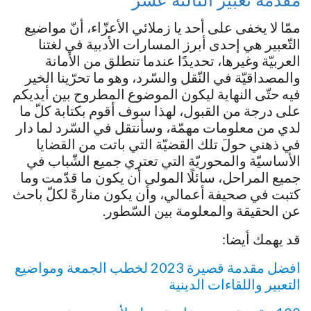
مقدمة تعبير الثالثة عشر
ممّا لا يخفى على أحد يا زملائي الأعزّاء، أنّ مواضيع
التّعبير هي إحدى أبرز المسارات الأدبية في لغتنا
العربيّة وغيرها، تحديدًا عندما تنطلق من الأمانة
والمصداقيّة في النّقل والسّرد، وهو ما تحرّينا الخير
فيه حتّى النهاية ليكون الموضوع المطروح بين أيديكم
على درجة من القبول، لهذا سوف أقوم بكتابة كلّ ما
لدي من معلومات مهمّة، وسأنتقل في السّرد لما دار
في ذهني حولَ تلك القضيّة التي باتت من القضايا
الأساسيّة والمحوريّة التي تعتري جميع الشّباب في
جميع المراحل، سائلًا المولى أن يكون ما قدّمت وما
كتبت في صحيفة أعمالي، وأن يكون منارةً لكلّ باحث
عن الحقيقة والمعلومة بين السّطور.
قد يهمك أيضا:
افضل مقدمة قصيرة 2023 لخطب الجمعة ومواضيع
التعبير واللقاءات الدينية