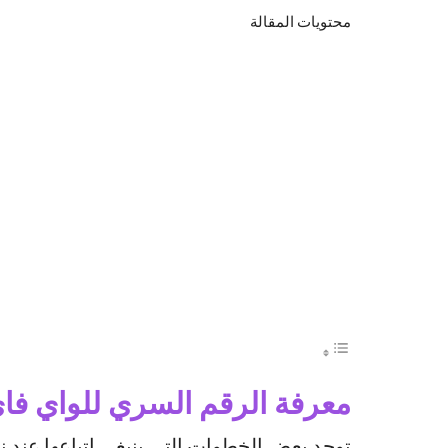
محتويات المقالة
معرفة الرقم السري للواي فاي
توجد بعض الخطوات التي ينبغي اتباعها عند ن