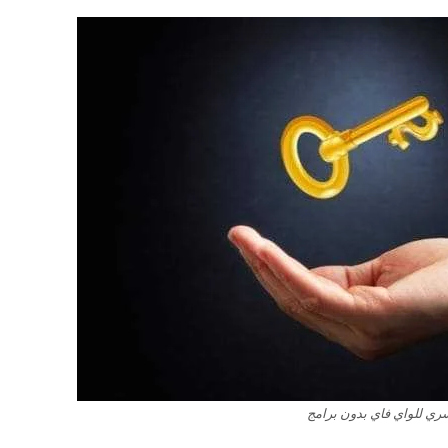
ري للواي فاي بدون برامج