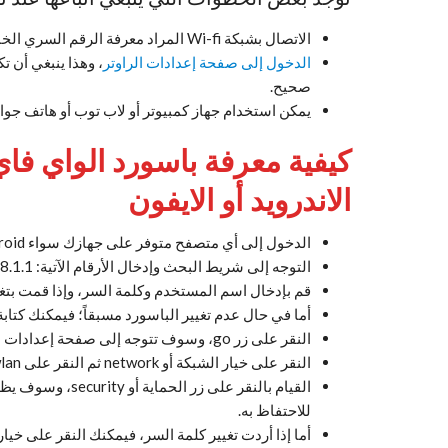
الاتصال بشبكة Wi-fi المراد معرفة الرقم السري الخاص بها.
الدخول إلى صفحة إعدادات الراوتر
، وهذا ينبغي أن 
صحيح.
يمكن استخدام جهاز كمبيوتر أو لاب توب أو هاتف جوا
كيفية معرفة باسورد الواي فا
الاندرويد أو الايفون
الدخول إلى أي متصفح متوفر على جهازك سواء Android أو iPhone.
التوجه إلى شريط البحث وإدخال الأرقام الآتية: 192.168.1.1، وسوف تنتقل إلى صفحة ضبط الراوتر.
قم بإدخال اسم المستخدم وكلمة السر، وإذا قمت بتغيي
أما في حال عدم تغيير الباسورد مسبقاً؛ فيمكنك كتابة اسم المستخدم min
النقر على زر go، وسوف تتوجه إلى صفحة إعدادات الراوتر.
النقر على خيار الشبكة أو network ثم النقر على wlan.
القيام بالنقر على
للاحتفاظ به.
أما إذا أردت تغيير كلمة السر، فيمكنك النقر على خيار wpa passphrase لتغيير كلمة السر الخاصة بالواي فاي