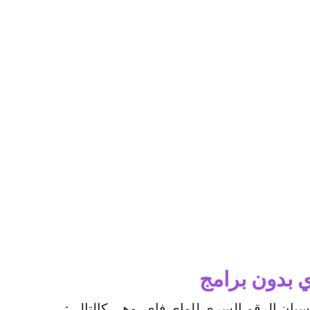
 بدون برامج
سيان الرقم السري للواي فاي، وهي كالتالي: