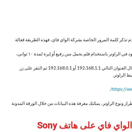
 تذكر كلمة المرور الخاصة بشركة الواي فاي، فهذه الطريقة فعالة
يتم ذلك عن طريق النقر على زر إعادة التعيين الموجود في الراوتر باستخدام قلم يحمل سن رفيع أو إبرة لمدة ١٠ ثواني،
بعد ذلك قم بالذهاب إلى أي متصفح على هاتفك وإدخال العنوان التالي 192.168.1.1 أو 192.168.0.1 ثم النقر على زر
ط الراوتر.
https://w
راز ونوع الراوتر، يمكنك معرفة هذه البيانات من خلال الورقة المدونة
أفضل طريقة لمعرفة باسورد الواي فاي على هاتف Sony