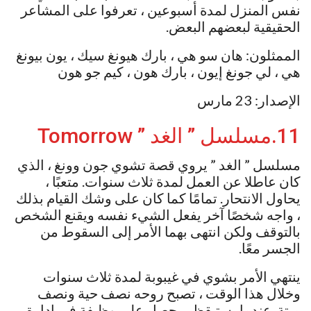
نفس المنزل لمدة أسبوعين ، تعرفوا على المشاعر
الحقيقية لبعضهم البعض.
الممثلون: هان سو هي ، بارك هيونغ سيك ، يون بيونغ
هي ، لي جونغ إيون ، بارك هون ، كيم جو هون
الإصدار: 23 مارس
11.مسلسل ” الغد ” Tomorrow
مسلسل ” الغد ” يروي قصة تشوي جون وونغ ، الذي
كان عاطلا عن العمل لمدة ثلاث سنوات. متعبًا ،
يحاول الانتحار. تمامًا كما كان على وشك القيام بذلك
، واجه شخصًا آخر يفعل الشيء نفسه ويقنع الشخص
بالتوقف ولكن انتهى بهما الأمر إلى السقوط من
الجسر معًا.
ينتهي الأمر بشوي في غيبوبة لمدة ثلاث سنوات
وخلال هذا الوقت ، تصبح روحه نصف حية ونصف
ميتة. عندما يستيقظ ، يحصل على وظيفة في إدارة