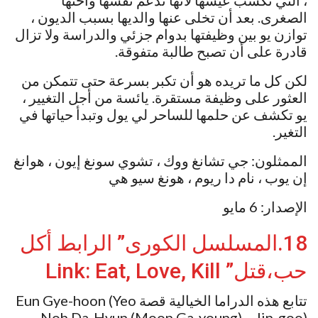
، التي تكسب عيشها لأنها تدعم نفسها وأختها
الصغرى. بعد أن تخلى عنها والديها بسبب الديون ،
توازن يو بين وظيفتها بدوام جزئي والدراسة ولا تزال
قادرة على أن تصبح طالبة متفوقة.
لكن كل ما تريده هو أن تكبر بسرعة حتى تتمكن من
العثور على وظيفة مستقرة. يائسة من أجل التغيير ،
يو تكشف عن حلمها للساحر لي يول وتبدأ حياتها في
التغير.
الممثلون: جي تشانغ ووك ، تشوي سونغ إيون ، هوانغ
إن يوب ، نام دا ريوم ، هونغ سيو هي
الإصدار: 6 مايو
18.المسلسل الكورى” الرابط أكل
حب،قتل” Link: Eat, Love, Kill
تتابع هذه الدراما الخيالية قصة Eun Gye-hoon (Yeo
Jin-goo) و Noh Da-Hyun (Moon Ga-young)