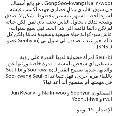
Gong Soo-kwang (Na In-woo) ، هو بائع أسماك
في سوق تقليدي يبذل قصارى جهده لكسب عيشه.
لسوء الحظ ، اشتهر بأنه غير محظوظ بشكل لا يصدق
ونتيجة لذلك ، يحاول الناس تجنبه بأي ثمن. لكن حياته
لم تكن دائما قاتمة إلى هذا الحد. قبل سبع سنوات ،
عاش سو-كوانغ حياة طبيعية وسعيدة تمامًا ولكن كل
ذلك تغير عندما صادف لي سول بي (Seohyun عضو
SNSD).
Seul-bi امرأة فضولية لديها القدرة على رؤية
مستقبل أي شخص تلمسه – قدرة خاصة ورثتها عن
والدتها. عندما يسمح القدر لـ Soo-kwang و Seul-bi
باللقاء مرة أخرى ، فهل تساعد Soo-kwang Seul-bi
في مهمتها أم ستصبح ألد أعدائها؟
الممثلون: Seohyun و Na In-woo و Jun Kwang-
ryul و Yoon Ji-hye
الإصدار: 15 يونيو