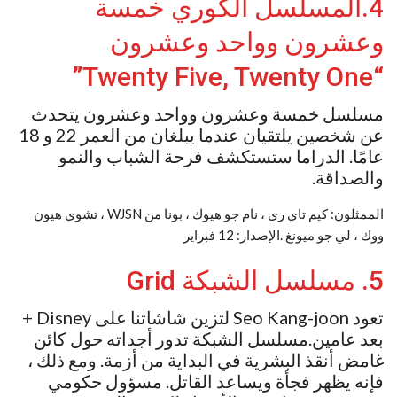
4.المسلسل الكوري خمسة
وعشرون وواحد وعشرون
“Twenty Five, Twenty One”
مسلسل خمسة وعشرون وواحد وعشرون يتحدث
عن شخصين يلتقيان عندما يبلغان من العمر 22 و 18
عامًا. الدراما ستستكشف فرحة الشباب والنمو
والصداقة.
الممثلون: كيم تاي ري ، نام جو هيوك ، بونا من WJSN ، تشوي هيون
ووك ، لي جو ميونغ .الإصدار: 12 فبراير
5. مسلسل الشبكة Grid
تعود Seo Kang-joon لتزين شاشاتنا على Disney +
بعد عامين.مسلسل الشبكة تدور أجداته حول كائن
غامض أنقذ البشرية في البداية من أزمة. ومع ذلك ،
فإنه يظهر فجأة ويساعد القاتل. مسؤول حكومي