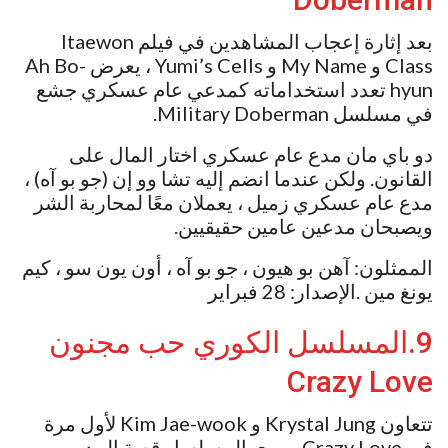
بعد إثارة إعجاب المشاهدين في فيلم Itaewon
Class و My Name و Yumi’s Cells ، يعرض Ah Bo-
hyun تعدد استخداماته كمدعي عام عسكري جشع
في مسلسل Military Doberman.
دو باي مان مدع عام عسكري اختار المال على
القانون. ولكن عندما انضم إليه تشا وو إن (جو بو آه) ،
مدع عام عسكري زميل ، يعملان معًا لمحاربة الشر
ويصبحان مدعين عامين حقيقيين.
الممثلون: آهن بو هيون ، جو بو آه ، أون يون سو ، كيم
يونغ مين .الإصدار: 28 فبراير
9.المسلسل الكوري حب مجنون
Crazy Love
تتعاون Krystal Jung و Kim Jae-wook لأول مرة
في Crazy Love. يروي المسلسل قصة المدير