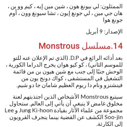
الممثلون: لي بيونغ هون ، شين مين إيه ، كيم وو بن ،
هان جي مين ، لي جونغ إيون ، تشا سيونغ وون ، أوم
جونغ هوا
الإصدار: 9 أبريل
14.مسلسل Monstrous
بعد أدائه الرائع في D.P. (الذي تم الإعلان عنه للتو
للموسم الثاني) ، كو كيو هوان يخرج الدراما الكورية ،
الوحش جنبًا إلى جنب مع شين هيون بن من قائمة
التشغيل في المستشفى ، كواك دونج يون من
فينشنزو ونام دا ريوم العظيم شامان جا دو شيم.
سيتبع Monstrous الأشخاص الذين اجتذبتهم لعنة
مخلوق غامض لا ينبغي أن يأتي إلى العالم. ستحاول
مجموعة من علماء الآثار بقيادة Jung Ki-hoon و Lee
Soo-jin الكشف عن القضية بينما ينجرف القرويون
إلى الكارثة.