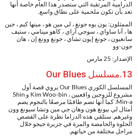
الدرامية المرتقبة التي ستصدر هذا العام خاصة أنها
تعد بأن تكون ملحمية على نطاق واسع.
الممثلون: يون يوه جونغ ، لي مين هو ، مينها كيم ، جين
ها ، آنا ساواي ، سوجي آراي ، كاهو مينامي ، ستيف
سانغيون ، جونغ إيون تشاي ، جونغ وونغ إن ، هان
جون-وو
الإصدار: 25 مارس
13.مسلسل Our Blues
المسلسل الكوري Our Blues يروي قصة أول
مشروع للزوجين واقعيين ، Kim Woo-bin و Shin
Min-a. كما أنها تضم ​​طاقمًا مرصعًا بالنجوم يضم
أمثال لي بيونغ هون وهان جي مين وتشا سيونغ وون
وغيرهم. ستلقي هذه الدراما نظرة على القصص
الحلوة والحامضة والمرة في جزيرة جيجو خلال
مراحل مختلفة من حياتهم.