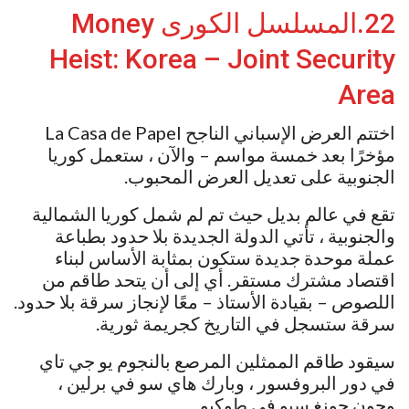
22.المسلسل الكورى Money
Heist: Korea – Joint Security
Area
اختتم العرض الإسباني الناجح La Casa de Papel
مؤخرًا بعد خمسة مواسم – والآن ، ستعمل كوريا
الجنوبية على تعديل العرض المحبوب.
تقع في عالم بديل حيث تم لم شمل كوريا الشمالية
والجنوبية ، تأتي الدولة الجديدة بلا حدود بطباعة
عملة موحدة جديدة ستكون بمثابة الأساس لبناء
اقتصاد مشترك مستقر. أي إلى أن يتحد طاقم من
اللصوص – بقيادة الأستاذ – معًا لإنجاز سرقة بلا حدود.
سرقة ستسجل في التاريخ كجريمة ثورية.
سيقود طاقم الممثلين المرصع بالنجوم يو جي تاي
في دور البروفسور ، وبارك هاي سو في برلين ،
وجون جونغ سيو في طوكيو.