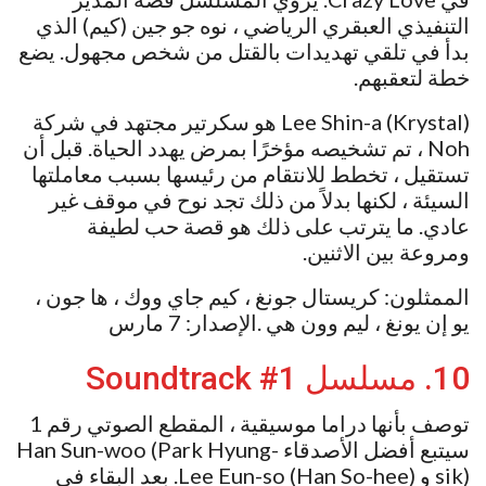
التنفيذي العبقري الرياضي ، نوه جو جين (كيم) الذي
بدأ في تلقي تهديدات بالقتل من شخص مجهول. يضع
خطة لتعقبهم.
Lee Shin-a (Krystal) هو سكرتير مجتهد في شركة
Noh ، تم تشخيصه مؤخرًا بمرض يهدد الحياة. قبل أن
تستقيل ، تخطط للانتقام من رئيسها بسبب معاملتها
السيئة ، لكنها بدلاً من ذلك تجد نوح في موقف غير
عادي. ما يترتب على ذلك هو قصة حب لطيفة
ومروعة بين الاثنين.
الممثلون: كريستال جونغ ، كيم جاي ووك ، ها جون ،
يو إن يونغ ، ليم وون هي .الإصدار: 7 مارس
10. مسلسل Soundtrack #1
توصف بأنها دراما موسيقية ، المقطع الصوتي رقم 1
سيتبع أفضل الأصدقاء Han Sun-woo (Park Hyung-
sik) و Lee Eun-so (Han So-hee). بعد البقاء في