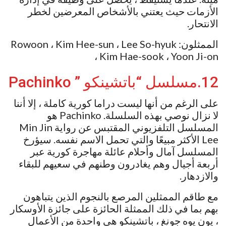
الأزمات حيث يعتني بالأشخاص المعرضين لخطر
الانتحار.
الممثلون: Rowoon ، Kim Hee-sun ، Lee So-hyuk
، Kim Hae-sook ، Yoon Ji-on
12.مسلسل “باتشينكو ” Pachinko
على الرغم من أنها ليست دراما كورية كاملة ، إلا أننا
لا نزال نوصي بهذه السلسلة. Pachinko هو
المسلسل التلفزيوني المقتبس عن رواية Min Jin
Lee الأكثر مبيعًا والتي تحمل الاسم نفسه. سيؤرخ
المسلسل آمال وأحلام عائلة مهاجرة كورية عبر
أربعة أجيال وهم يغادرون وطنهم في سعيهم للبقاء
والازدهار.
مع طاقم الممثلين المرصع بالنجوم الذين يتباهون
بهم بما في ذلك الممثلة الحائزة على جائزة الأوسكار
، يون يوه جونغ ، باتشينكو هي واحدة من الأعمال