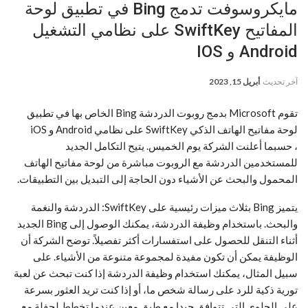
مايكروسوفت تدمج Bing في تطبيق لوحة
المفاتيح SwiftKey على نظامي التشغيل
Android و IOS
آخر تحديث
أبريل 15, 2023
تقوم Microsoft بدمج روبوت الدردشة Bing الخاص بها في تطبيق
لوحة مفاتيح الهاتف الذكي SwiftKey على نظامي Android و iOS
، حسبما أعلنت الشركة يوم الخميس. يتيح التكامل الجديد
للمستخدمين الدردشة مع الروبوت مباشرة من لوحة مفاتيح الهاتف
المحمول والبحث عن الأشياء دون الحاجة إلى التبديل بين التطبيقات.
يتميز Bing بثلاث ميزات رئيسية على SwiftKey: الدردشة والنغمة
والبحث. باستخدام وظيفة الدردشة، يمكنك الوصول إلى Bing الجديد
أثناء التنقل للحصول على استفسارات أكثر تفصيلاً. توضح الشركة أن
الوظيفة يمكن أن تكون مفيدة لمجموعة متنوعة من الأشياء. على
سبيل المثال، يمكنك استخدام وظيفة الدردشة إذا كنت تبحث عن لعبة
تورية ذكية للرد على رسالة شخص ما، أو إذا كنت تريد العثور بسرعة
على الحلوى التي تتوافق جيدا مع طبق معين عندما تخطط لحفلة مع