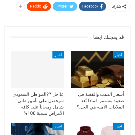
شارك
Facebook
Twitter
ReddIt
قد يعجبك ايضا
اخبار
اخبار
أسعار الذهب والفضة في
عااجل ??المواطن السعودي
صعود مستمر: لماذا تُعد
سيحصل على تأمين طبي
الملاذات الآمنة هي الحل؟
شامل ومجاناً على كافة
الأمراض بنسبة 100%
اخبار
اخبار