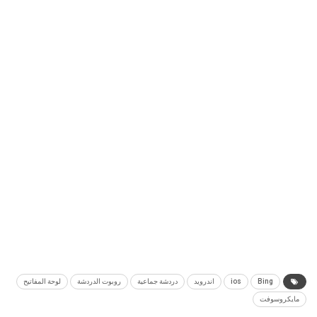
Bing
ios
اندرويد
دردشة جماعية
روبوت الدردشة
لوحة المفاتيح
مايكروسوفت