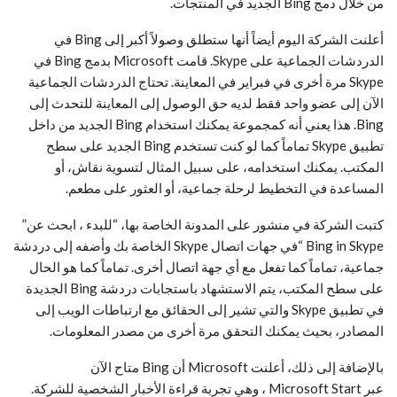
من خلال دمج Bing الجديد في المنتجات.
أعلنت الشركة اليوم أيضاً أنها ستطلق وصولاً أكبر إلى Bing في
الدردشات الجماعية على Skype. قامت Microsoft بدمج Bing في
Skype مرة أخرى في فبراير في المعاينة. تحتاج الدردشات الجماعية
الآن إلى عضو واحد فقط لديه حق الوصول إلى المعاينة للتحدث إلى
Bing. هذا يعني أنه كمجموعة يمكنك استخدام Bing الجديد من داخل
تطبيق Skype تماماً كما لو كنت تستخدم Bing الجديد على سطح
المكتب. يمكنك استخدامه، على سبيل المثال لتسوية نقاش، أو
المساعدة في التخطيط لرحلة جماعية، أو العثور على مطعم.
كتبت الشركة في منشور على المدونة الخاصة بها، “للبدء ، ابحث عن”
Bing in Skype “في جهات اتصال Skype الخاصة بك وأضفه إلى دردشة
جماعية، تماماً كما تفعل مع أي جهة اتصال أخرى. تماماً كما هو الحال
على سطح المكتب، يتم الاستشهاد باستجابات دردشة Bing الجديدة
في تطبيق Skype والتي تشير إلى الحقائق مع ارتباطات الويب إلى
المصادر، بحيث يمكنك التحقق مرة أخرى من مصدر المعلومات.
بالإضافة إلى ذلك، أعلنت Microsoft أن Bing متاح الآن
عبر Microsoft Start ، وهي تجربة قراءة الأخبار الشخصية للشركة.