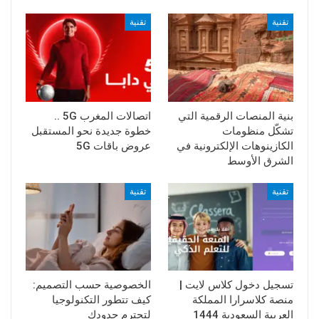
تقنية
تقنية
بنية المنصات الرقمية التي
اتصالات المغرب 5G ..
تشكّل منظومات
خطوة جديدة نحو المستقبل
الكازينوهات الإلكترونية في
عروض باقات 5G
الشرق الأوسط
تقنية
تقنية
تسجيل دخول كلاس لايت |
الخصوصية حسب التصميم:
منصة كلاسرارا المملكة
كيف تتطور التكنولوجيا
العربية السعودية 1444
لتحترم حدودك