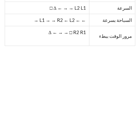
السرعة
Δ ← → → L2 L1 □
السباحة بسرعة
← ← L1 → → R2 ← L2 →
Δ ← → → □ R2 R1
مرور الوقت ببطء