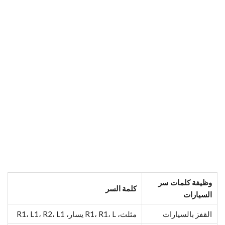
وظيفة كلمات سر
كلمة السر
السيارات
القفز بالسيارات
مثلث، R1، R1، L يسار، R1، L1، R2، L1