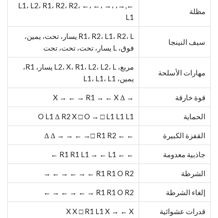
←,→، L1، L2، R1، R2، R2، ←، ←، →،
مظلة
L1
R1، R2، L1، R2، L يسار، تحت، يمين،
سيف النينجا
فوق، L يسار، تحت، تحت، تحت
مربع، L2، X، R1، L2، L2، L يسار، R1،
مهارات الأسلحة
يمين، L1، L1، L1
قوة خارقة
→ X → ← → R1 → ← X Δ
الحماية
O L1 Δ R2 X □ O → □ L1 L1 L1
القفزة الكبيرة
← ← Δ Δ → → ← →□ R1 R2
جاذبية معدومة
← ← R1 R1 L1 → ← L1 ←
الشرطة
R1 R1 O R2 ← → ← → ← →
إلغاء الشرطة
R1 R1 O R2 → ← → ← → ←
قدرات عشوائية
X X □ R1 L1 X → ← X