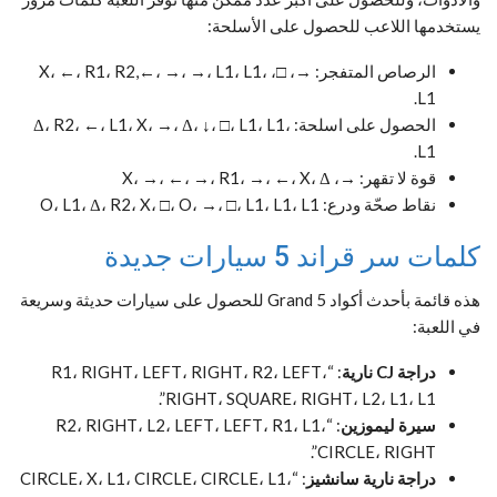
يستخدمها اللاعب للحصول على الأسلحة:
الرصاص المتفجر: →، □، X، ←، R1، R2,←، →، →، L1، L1،
L1.
الحصول على اسلحة: Δ، R2، ←، L1، X، →، Δ، ↓، □، L1، L1،
L1.
قوة لا تقهر: →، X، →، ←، →، R1، →، ←، X، Δ
نقاط صحّة ودرع: O، L1، Δ، R2، X، □، O، →، □، L1، L1، L1
كلمات سر قراند 5 سيارات جديدة
هذه قائمة بأحدث أكواد Grand 5 للحصول على سيارات حديثة وسريعة
في اللعبة:
دراجة CJ نارية
: “R1، RIGHT، LEFT، RIGHT، R2، LEFT،
RIGHT، SQUARE، RIGHT، L2، L1، L1”.
سيرة ليموزين
: “R2، RIGHT، L2، LEFT، LEFT، R1، L1،
CIRCLE، RIGHT”.
دراجة نارية سانشيز
: “CIRCLE، X، L1، CIRCLE، CIRCLE، L1،