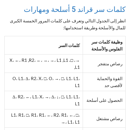
كلمات سر قراند 5 أسلحة ومهارات
انظر إلى الجدول التالي وتعرف على كلمات المرور الخمسة الكبرى
للمال والأسلحة وطريقة استخدامها:
وظيفة كلمات سر
كلمات السر
الفلوس والأسلحة
→، □، X، ←، R1 ,R2، ←، →، →، L1 ,L1
رصاص متفجر
,L1
القوة والحماية
O، L1، Δ، R2، X، □، O، →، □، L1، L1،
لأقصى حد
L1
Δ، R2، ←، L1، X، →، Δ، ↓، □، L1، L1،
الحصول على أسلحة
L1
L1، R1، □، R1، R1، ←، R2، R1، ←، □،
رصاص مشتعل
→، L1، L1