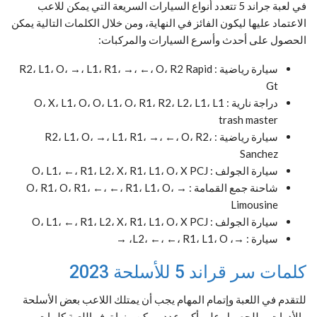
في لعبة جراند 5 تتعدد أنواع السيارات السريعة التي يمكن للاعب
الاعتماد عليها ليكون الفائز في النهاية، ومن خلال الكلمات التالية يمكن
الحصول على أحدث وأسرع السيارات والمركبات:
سيارة رياضية : R2، L1، O، →، L1، R1، →، ←، O، R2 Rapid
Gt
دراجة نارية : O، X، L1، O، O، L1، O، R1، R2، L2، L1، L1
trash master
سيارة رياضية : R2، L1، O، →، L1، R1، →، ←، O، R2،
Sanchez
سيارة الجولف : O، L1، ←، R1، L2، X، R1، L1، O، X PCJ
شاحنة جمع القمامة : O، R1، O، R1، ←، ←، R1، L1، O، →
Limousine
سيارة الجولف : O، L1، ←، R1، L2، X، R1، L1، O، X PCJ
سيارة : →، L2، ←، ←، R1، L1، O، →
كلمات سر قراند 5 للأسلحة 2023
للتقدم في اللعبة وإتمام المهام يجب أن يمتلك اللاعب بعض الأسلحة
والأدوات، وللحصول على أكبر عدد ممكن منها توفر اللعبة كلمات مرور