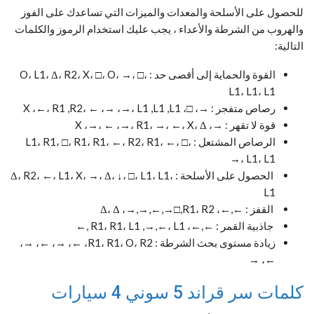
للحصول على الأسلحة والمعدات والميزات التي تساعدك على الفوز
والهروب من الشرطة والأعداء ، يجب عليك استخدام الرموز والكلمات
التالية:
القوة والحماية إلى أقصى حد : O، L1، Δ، R2، X، □، O، →، □،
L1، L1، L1
رصاص متفجر : →، □، X ،←، R1 ,R2، ← ،→ ،→، L1 ,L1 ,L1
قوة لا تقهر : →، X ،→، ← ،→، R1، →، ←، X، Δ
الرصاص المشتعل : L1، R1، □، R1، R1، ←، R2، R1، ←، □،
→، L1، L1
الحصول على الأسلحة : Δ، R2، ←، L1، X، →، Δ، ↓، □، L1، L1،
L1
القفز : ←,←، Δ، Δ ،→,→,←,→□,R1، R2
جاذبية القمر : ←,←، R1، R1، L1 ,→,←، L1 ,←
زيادة مستوى بحث الشرطة : R1، R1، O، R2، ←، →، ←، →،
←، →
كلمات سر قراند 5 سوني 4 سيارات