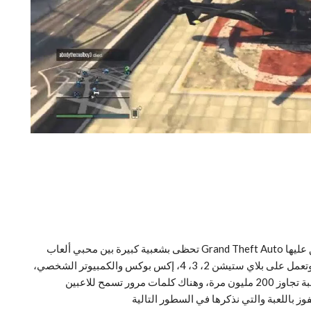
كلمات سر قراند هليكوبتر الكبرى. لعبة جراند 5 أو كما يطلق عليها Grand Theft Auto تحظى بشعبية كبيرة بين محبي ألعاب
الأكشن، وهي متوفرة على معظم الأجهزة وأنظمة التشغيل وتعمل على بلاي ستيشن 2، 3، 4، إكس بوكس والكمبيوتر الشخصي،
وعلى الرغم من أنها لعبة مدفوعة، إلا أن عدد المشتريات للعبة تجاوز 200 مليون مرة، وهناك كلمات مرور تسمح للاعبين
 باللعبة والتي نذكرها في السطور التالية