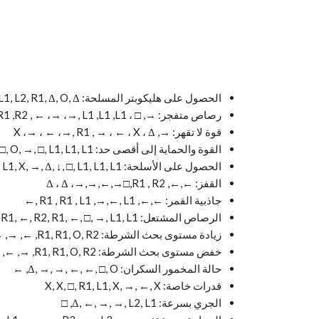
الحصول على هليكوبتر المسلحة: O, O, L1, O, O, O, L1, L2, R1, Δ, O, Δ
رصاص متفجر: →, □ ، X ،←, R1 ,R2 , ← ،→ ،→, L1 ,L1 ,L1
قوة لا تقهر: →, X ،→ ، ← ،→, R1 , → ، ← ، X ، Δ
القوة والحماية إلى أقصى حد: O, L1, Δ, R2, X, □, O, →, □, L1, L1, L1
الحصول على الأسلحة: Δ, R2, ←, L1, X, →, Δ, ↓, □, L1, L1, L1
القفز: ←,←, Δ ، Δ ،→,→,←,→□,R1 , R2
جاذبية القمر: ←,←, R1 , R1 , L1 ,→,←, L1 ,←
الرصاص المشتعل: L1, R1, □, R1, R1, ←, R2, R1, ←, □, →, L1, L1
زيادة مستوى بحث الشرطة: R1, R1, O, R2, ←, →, ←, →, ←, →
خفض مستوى بحث الشرطة: R1, R1, O, R2, →, ←, →, ←, →, ←
حالة المخمور السكران: Δ, →, →, ←, ←, □, O, ←
قدرات خاصة: X, X, □, R1, L1, X, →, ←, X
الجري بسرعة: Δ, ←, →, →, L2, L1, □