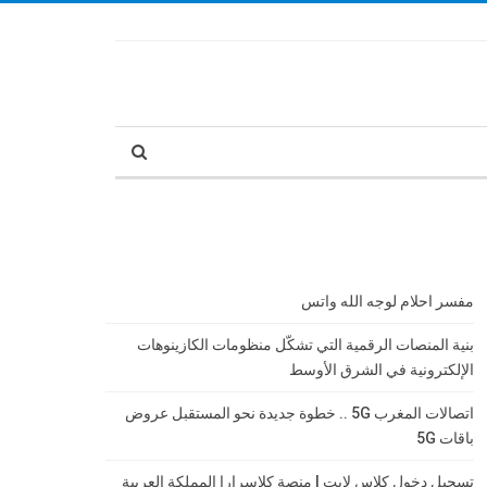
مفسر احلام لوجه الله واتس
بنية المنصات الرقمية التي تشكّل منظومات الكازينوهات
الإلكترونية في الشرق الأوسط
اتصالات المغرب 5G .. خطوة جديدة نحو المستقبل عروض
باقات 5G
تسجيل دخول كلاس لايت | منصة كلاسرارا المملكة العربية