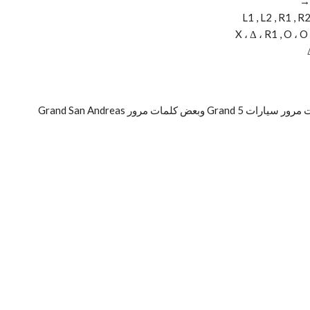
بعد أن ذكرنا كلمات مرور Grand Helicopter ، سنذكر كلمات مرور سيارات Grand 5 وبعض كلمات مرور Grand San Andreas