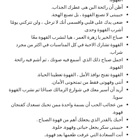
أظن أن رائحة البن هى عطرك الجذاب.
حبيبتى لا تصنع القهوة ، بل تصنع الهجة.
ضعى يدك على قلبي واقسمى أنك لا ترحل. ، ولن تتركني يومًا
أشرب القهوة وحدى.
صباح الخير يا زهرة العمر ، هيا لنشرب القهوة معًا
القهوة تشارك الاحبة في كل المناسبات في اكثر من مجرد
شراب.
اجمل صباح ذلك الذي أسمع فيه صوتك ، ثم أشم فيه رائحة
القهوة.
القهوة تفتح نوافذ الأمل ، القهوة تعطينا الحياة.
أنتى وقهوتى فقط من تمتحونى الأمان.
أريد أن أسير معك في شوارع الزمالك صباحًا ثم نشرب القهوة
سويا.
من عجائب الحب أن بسمة واحدة ممن تحبك تسعدك كفنجان
قهوة.
أحبك بالقدر الذي يجعلك أهم من قهوة الصباح .
حبيبتى سكر يجعل حياتى وقهوة. حلوة.
أنت السعادة التي عرفت طعمها بعد قهوة..