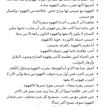
أحببتها لأنها تشرب مثلى القهوة سادة.
القهوة مع حبيبتى لها مزاج خاص ، فالائحة من القهوة ، والسكر
هو حبيبتى.
تعاهدنا أن لا يشرب أحدنا القهوة منفردًا أبدًا.
في بداية حبنا كانت تغار من قهوتى إلى أن صارت تحبها مثلي.
الصباح لا يكون إلا معها والقهوة لاتكون رائعة إلا من يدها .
حبيبتى جميلة كالوردة ، قوية كالقهوة.
أنا مغرم بالقهوة ، كغرام. بحبيبتى.
أحب علاقتنا دائما فهى جميلة كالقهوة.
في الحياة أمور عظيمة كأنتى وقهوة الصباح وصوت البلابل
وأزهار التوليب.
أجمل صبا هذا الذي أبدأهومعك نشرب القهوة ونتناول الكعك.
غيرنى الحب فمن أول مرة تذوقت القهوة من يدها وإلى الآن لا
أشرب قهوتى إلا معها.
حبيبتى زهرة بيضاء ، حبيبتى يفوح عبيرها كالقهوة.
أحب فى علاقتنا سويًا أن كل منا يرى شئ مميز فى الآخر.
حين تعيش مع من تحب ، سيصبح كل شئ مختلف، حتى فنجان
القهوة سوف يصبح أكثر جمالًا.