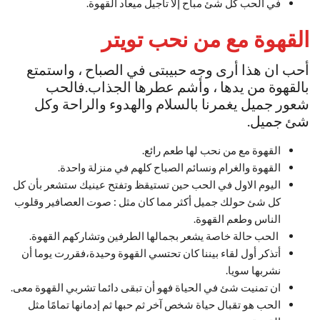
في الحب كل شئ مباح إلا تأجيل ميعاد القهوة.
القهوة مع من نحب تويتر
أحب ان هذا أرى وجه حبيبتى في الصباح ، واستمتع
بالقهوة من يدها ، وأشم عطرها الجذاب.فالحب
شعور جميل يغمرنا بالسلام والهدوء والراحة وكل
شئ جميل.
القهوة مع من نحب لها طعم رائع.
القهوة والغرام ونسائم الصباح كلهم في منزلة واحدة.
اليوم الاول في الحب حين تستيقظ وتفتح عينيك ستشعر بأن كل
كل شئ حولك جميل أكثر مما كان مثل : صوت العصافير وقلوب
الناس وطعم القهوة.
الحب حالة خاصة يشعر بجمالها الطرفين وتشاركهم القهوة.
أتذكر أول لقاء بيننا كان تحتسي القهوة وحيدة،فقررت يوما أن
نشربها سويا.
ان تمنيت شئ في الحياة فهو أن تبقى دائما تشربي القهوة معى.
الحب هو تقبال حياة شخص آخر ثم حبها ثم إدمانها تمامًا مثل