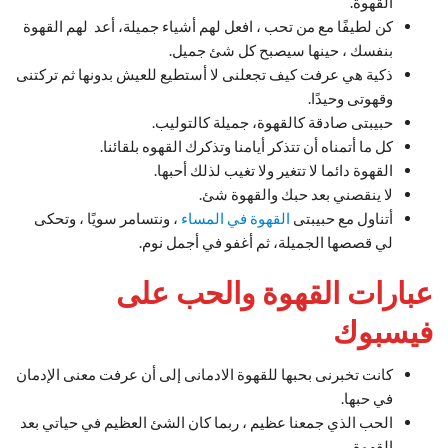
القهوة.
كن لطيفًا مع من تحب ، افعل لهم أشياء جميلة، أعد لهم القهوة
بنفسك ، حينها سيصبح كل شئ جميل.
ذكية هي عرفت كيف تجعلنى لا أستطيع للعيش بدونها ثم تركتنى
وقهوتى وحيدًا.
حبيبتى صادقة كالقهوة، جميلة كالتوليب.
كل ما أتمناه أن تتذكر أيامنا وتذكرك القهوه بلقائنا.
القهوة دائما لا تتغير ولا تغيب لذلك أحبها.
لا ينقصني بعد حبك والقهوة شئ.
أتناول مع حبيبتى
القهوة في المساء
، ونتسامر سويًا ، وتحكى
لي قصصها الجميلة، ثم أغفو في أجمل نوم.
عبارات القهوة والحب على
فيسبوك
كانت تخبرنى بحبها للقهوة الادمانى إلى أن عرفت معنى الإدمان
في حبها.
الحب الذي جمعنا عظيم ، ربما كان الشئ العظيم في حياتي بعد
القهوة.