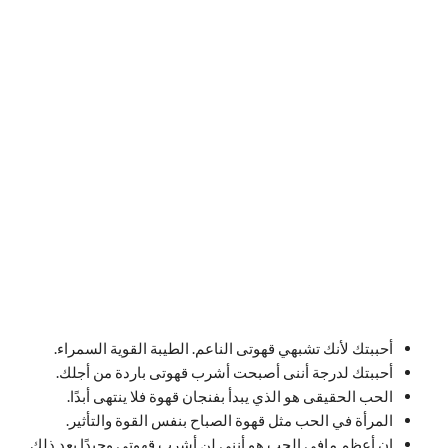
أحببتك لأنك تشبهي قهوتى الناعم. الطيبة القوية السمراء.
أحببتك لدرجة أننى أصبحت أشرب قهوتى باردة من أجلك.
الحب الحقيقى هو الذي يبدأ بفنجان قهوة فلا ينتهى أبدًا.
المرأة في الحب مثل قهوة الصباح بنفس القوة والتأثير.
إن أعظم مافى الحب هو أننى لن أشرب قهوتى وحيدًا بعد ذلك.