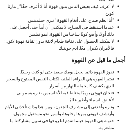
لا أعرف كيف يعيش الناس بدون قهوة أنا لا أعرف حقًا.” _ مارثا
كوين
“أنا انظم صباح. على أنغام القهوة ” تيري جيلمينس
عندما استيقظ في الصباح، لا يمكنني أن أبدأ حتى أحصل على
ذلك أولا، وأضع كوبًا ساخنا من القهوة. ايمو فيليس
لا يمكنك الحصول على ثقافة طعام لائقة يدون ثقافة قهوة لائق. :
فالأمران يكبران معًا. آدم جوبنيك
أجمل ما قيل عن القهوة
تفوز القهوة دائما بجعل يومك سعيد حتى لو كنت وجيدًا.
تعتبر القهوة هي القراءة العلنية لكتاب النفس المفتوح والسحر
الذي يكشف كا يحمله النهار من أسرار.
فنجان قهوتى يوميًا يختلط فيه الأحاسيس ، تارة يسمو بى
لأعانق السماء وأطير عاليًا
وتارة وأخذنى إلى مشارف الجنون،. وبين هذا وذاك تأخذنى الأيام
وأرتشف قهوتي بمرها وحلوها، وأسير نحو مستقبل مجهول.
حنونه هي القهوة حينما تقدم لنا روحها في سبيل مشاركتنا ما
مشعر به.