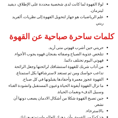
لولا القهوة لما كانت لدى شخصية محددة على الإطلاق، ديفيد
ليترمان.
علم الرياضيات هو جهاز لتحويل القهوة إلى نظريات. ألفريد
ريني
كلمات ساحرة صباحية عن القهوة
حريتي حين أشرب قهوتي متى أريد.
تتلخص عذوبة الصياح وصفائه بفنجان قهوه يجوب الأجواء.
قهوتي اليوم تختلف دائما.
من آداب شربك للقهوة استنشاقك لرائحتها وجعل الرائحة
تداعب حواسك ومن ثم تستعد لاسنرشافها بكل استمتاع.
القهوة عجوز معمرة وأحفادها يقبلونها في كل صباح.
ما تزال القهوة أيقونة الحياة وعيون المستقبل وانشودة الغناء
وسبيل الدفء ونغمات الحياة.
جين تصبح القهوة شكلا من أشكال الادمان يصعب دونها أن
نشعر.
بالاسترخاء.
خذ كوبًا من القهوة، وأذر دهرك للعالم واستمتع بعزلتك.