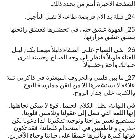
الصفحة الأخيرة أنتم من يحدد ذلك.
24_ قبلة يد الام فريضة طاعة لا تقبل التأجيل.
25_ القهوة عشق حتى في تحضيرها فعشق رائحتها
يسبق عشق مرارتها.
26_ بقى الصباح علـى الصفاء دليلاً مهمـا يكـن ليـل
العناء طويلاً فانظر إلى وجه الصباح وحسنه لترى
حـياتك واحة وحقــولاً.
27_ ما بين قلمي والحروف المبعثرة في ذاكرتي ثمة
علاقة لا يستشعرها الا من أتقن ممارسة البوح
والكتابة على جدار الروح.
في النهاية، يظل الكلام الجميل قوة لا يمكن تجاهلها.
إنها اللغة التي تصل إلى عقولنا وتلامس قلوبنا،
تستطيع تغيير مزاجنا وتوجيه تفكيرنا. لذا دعونا نكن
حذرين وعاطفيين في استخدام كلماتنا، فقد تكون
قوتها كبيرة وتأثيرها عميقًا على حياتنا وحياة الآخرين.