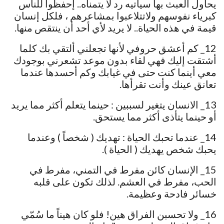
يحاول العبث بها سيأتيه رد لا يتمناه.. إحفظوا للناس
كبرياء نفوسهم ولاتتلاعبوا بمشاعرهم ، فلكل إنسان
قيمة في هذه الحياة.. لا يريد لأي أحد أن ينتقص منها.
12_ كم أعشق حروفي لأنها تجعلني ألتقي بك كلما
أشتقت إليك فهي لقاء بدون موعد تشعرني بوجودك
معي أينما كنت حتى في غيابك وكم أحسدها عندما
تعانق عينك وأنت تقرأها.
13_ الانسان يتغير لسببين : حينما يتعلم أكثر مما يريد
أو حينما يتأذى أكثر مما يستحق.
14_ عندما تحبك الحياة : تهديك ( شخصاً ) وعندما
يحبك شخص يهديك ( الحياة ).
15_ الإنسان كائن مفرط في التمني، مفرط في
الحب، مفرط في العشم. لذلك تكون على قلبه
خسائر فادحة وعظيمة.
16_ ولا تحسبن الفراق هين! فلو كان هيناً ما سُمّي