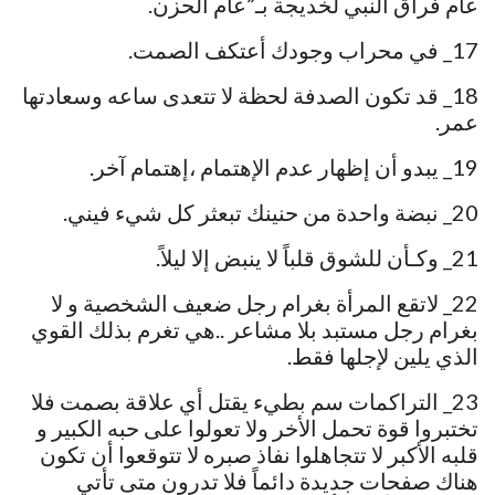
عام فراق النبي لخديجة بـ”عام الحزن.
17_ في محراب وجودك أعتكف الصمت.
18_ قد تكون الصدفة لحظة لا تتعدى ساعه وسعادتها
عمر.
19_ يبدو أن إظهار عدم الإهتمام ،إهتمام آخر.
20_ نبضة واحدة من حنينك تبعثر كل شيء فيني.
21_ وكـأن للشوق قلباً لا ينبض إلا ليلاً.
22_ لاتقع المرأة بغرام رجل ضعيف الشخصية و لا
بغرام رجل مستبد بلا مشاعر ..هي تغرم بذلك القوي
الذي يلين لإجلها فقط.
23_ التراكمات سم بطيء يقتل أي علاقة بصمت فلا
تختبروا قوة تحمل الأخر ولا تعولوا على حبه الكبير و
قلبه الأكبر لا تتجاهلوا نفاذ صبره لا تتوقعوا أن تكون
هناك صفحات جديدة دائماً فلا تدرون متى تأتي