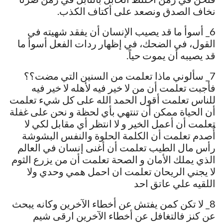
نخاف الصدق ونصعد على أكتاف الكذب.
6_ أسوأ ما قد يصيب الإنسان أن يفقد شهيته في
القول، في الضحك، في إظهار ردات الفعل أسوأ ما
قد يصيبه أن يموت حياً.
7_ سألوني ماذا تعلمت من السنين التي مضت؟؟
فأجبت تعلمت أن من لا خير فيه لأهله لا خير فيه
للناس تعلمت أقول الحمد الله على كل شيء تعلمت
أن الحياة ممكن أن تنتهي بأي لحظة و نحن على غفلة
تعلمت أن أعمل الخير و لا انتظر أي مقابل لكي لا
أُصدم تعلمت أن الكلمة الحلوة والنفس البشوشة
رأس مال الطيب تعلمت أن أغنى إنسان في العالم
الذي يملك الأمان و الصحة تعلمت أن من يزرع الثوم
لا يجني الريحان تعلمت ان احمل همي وحدي ولا
اللقيه علي عاتق احد
8_ لا تكن كمن يفتش عن أخطاء الآخرين وكانه يبحث
عن كنز فالتغافل عن أخطاء الآخرين ارقى شيم