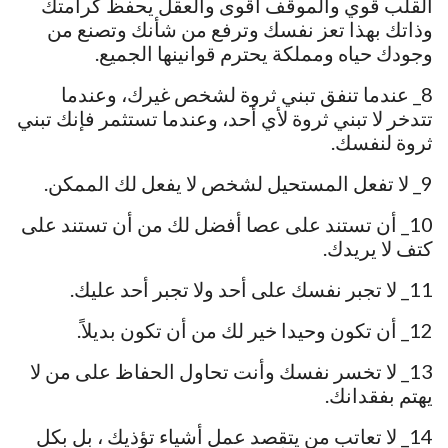
القلب قوي والموقف أقوى والعقل يحفظ كرامتك
وذاتك بهذا تعز نفسك وترفع من شأنك وتصنع من
وجودك حياه ومملكة يحترم قوانينها الجميع.
8_ عندما تنفق تبني ثروة لشخص غيرك، وعندما
تتدخر لا تبني ثروة لأي أحد، وعندما تستثمر فإنك تبني
ثروة لنفسك.
9_ لا تفعل المستحيل لشخص لا يفعل لك الممكن.
10_ أن تستند على عصا أفضل لك من أن تستند على
كتف لا يريدك.
11_ لا تجبر نفسك على أحد ولا تجبر أحد عليك.
12_ أن تكون وحيدا خير لك من أن تكون بديلاً.
13_ لا تخسر نفسك وأنت تحاول الحفاظ على من لا
يهتم بفقدانك.
14_ لا تعاتب من يتقصد عمل أشياء تؤذيك ، بل بكل