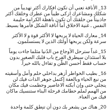
13_ الأناقة تعني أن تكون افكارك أكثر تهديباً من
شكلك ومشاعرك ازكى طيباً من عطرك وخلقك أكثر
جاذبيتاً من خلقتك أن تكون باهظة الكرامة حليمة
النفس .. غنية الاخلاق أما أناقة الشكل فأمرها بسيط.
14_ معارك الحياة لا يربحها لا الأكثر قوة و لا الأكثر
سرعة ولكن يربحها أولئك الذين لا يستسلمون.
15_ غداً سترحل الأوجاع من الدُنيا مثلما جاءت يوماً
بلا استئذان سيطرق الفرح باب قلبك الصغير بدون
حساب فقط أحسن الظّن و تفاءل بالله خيراً.
16_ بطيب الخواطر أزهر بداخلي حلم وأمل وأسقيته
من نبع الحياء وبالعفة إكتمل جوهر الذات فيك لن
ينجلي حتى وإن أبكته الاعاصير وحطمت فيك مكان
من الهمم لملم حطامك فرحلة البناء ستنسيك ماكان
فيك من العناء.
20_ هناك من يشعر بك دون أن تنطق كلمة واحدة