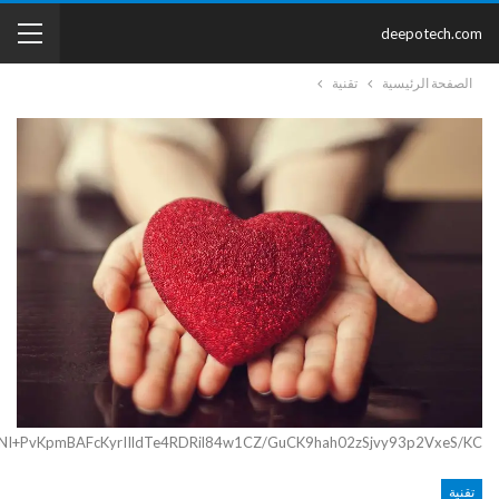
deepotech.com
الصفحة الرئيسية
تقنية
2NI+PvKpmBAFcKyrIIldTe4RDRil84w1CZ/GuCK9hah02zSjvy93p2VxeS/KC
تقنية