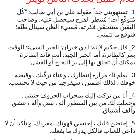
1_ تستهويني جداً مقولة علي بن أبي طالب: “كُل
مُتوقّعٍ آت.” مُنتظر الفرح سيحصل عليه، وصاحب
اليقين ستتحقّق فكرته، مُسيء الظن سينال ظنّه؛
فتوقع ما تتمنى.
2_ قال حكيم لابنه: لدي خبران: الخبر السىء: الوقت
يمر كالطائرة. أما الخبر الجيد: أنت قائد الطائرة
يمكنك أن تحلق بها إلى بر النجاح أو الفشل.
3_ يعلم ﷲ مرارة إنتظارك ، وعناء ترقّبك ، وقبضة
خوفك ، لذلك اطمئن ، سيفرجها من حيث لا تحتسب.
4_ أنا من تركت إليك بمحراب الحروف حنيني .
وحملت لك من بين السطور ألف نبض وألف عشق
وألف أشتياق.
5_ إحتضن قلبك ، إحتسي قهوتك بمفردك، و تأكد أن لا
داعي للعتاب فالكل يدرك ما يفعله.