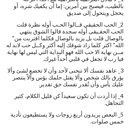
بالطيب، فيصبح بين أمرين: إما أن يكفيك شره، أو
يخجل ويتحول إلى صديق
2_ الحب الحقيقي قــالوا الحـب أوله نظرة قلت
الحب الحقـيقى أوله سجدة قالوا الشوق ينتهي
بالوصال قلت بل يزيد بالوصال فكلما اقتربت من”
الله” اكثر كلما زاد شوقك إليه أكثر وكــل حب لابد له
مــن نهاية الا حب الله فهو البداية التي ليس لها نهاية
فيا رب لا تجعل في قلبي أحداً غيرك.
3_ عاهد نفسك ألا تنحنى لأحد وأن لا تخضع لشئ وألا
يؤرق بالك شخص وألا يقتل حلمك بؤس وألاّ ينتصر
عليك يأس وأن تُقدر نفسك حق تقدير.
4_ إذا أردت أن تكون سعيداً ‏كن قليل الكلام، كثير
التجاهل.
5_ البعض يريدون أربع زوجات ولا‌ يستطيعون تأدية
خمس صلوات.