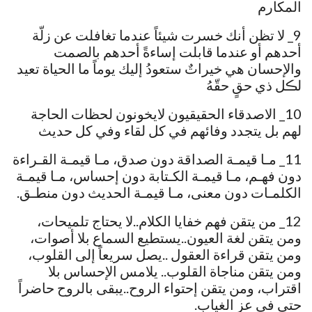
المكارم
9_ لا تظن أنك خسرت شيئاً عندما تغافلت عن زلّة
أحدهم أو عندما قابلت إساءةً أحدهم بالصمت
والإحسان هي خيراتٌ ستعودُ إليك يوماً ما الحياة تعيد
لڪل ذي حقٍ حقّهُ
10_ الاصدقاء الحقيقيون لايخونون لحظات الحاجة
لهم بل يتجدد وفائهم في كل لقاء وفي كل حديث
11_ مـا قيمـة الصداقة دون صدق، مـا قيمـة القـراءة
دون فهـم، مـا قيمـة الكـتابة دون إحساس، مـا قيمـة
الكلمـات دون معنى، مـا قيمـة الحديث دون منطـق.
12_ من يتقن فهم خفايا الكلام..لا يحتاج تلميحات،
ومن يتقن لغة العيون..يستطيع السماع بلا أصوات،
ومن يتقن قراءة العقول ..يصل سريعاً إلى القلوب،
ومن يتقن مناجاة القلوب.. يلامس الإحساس بلا
اقتراب، ومن يتقن إحتواء الروح..يبقى بالروح حاضراً
حتى في عز الغياب.