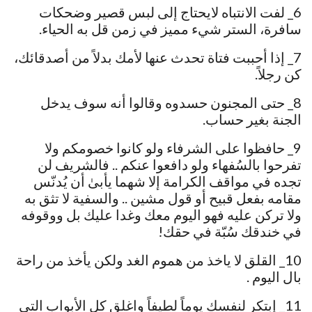
6_ لفت الانتباه لايحتاج إلى لبس قصير وضحكات
سافرة، الستر شيء مميز في زمن قل به الحياء.
7_ إذا أحببت فتاة تحدث عنها لأمك بدلاً من أصدقائك،
كن رجلاً.
8_ حتى المجنون حسدوه وقالوا أنه سوف يدخل
الجنة بغير حساب.
9_ حافظوا على الشرفاء ولو كانوا خصومكم ولا
تفرحوا بالسُفهاء ولو دافعوا عنكم .. فالشريف لن
تجده في مواقف الكرامة إلا شهما يأبىٰ أن يُدنّس
مقامه بفعل قبيح أو قول مشين .. والسفية لا تثق به
ولا تركن عليه فهو اليوم معك وغدا عليك بل ووقوفه
في خندقك سُبّة في حقك!
10_ القلق لا ياخذ من هموم الغد ولكن يأخذ من راحة
بال اليوم .
11_ إبتكر لنفسك يوماً لطيفاً واغلق كل الأبواب التي