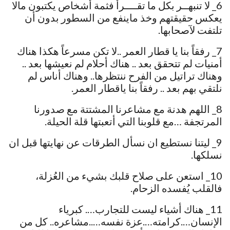
6_ لا تنبهــر بكل ما تقــــرأ فثمة أشخاص يكتبون مالا
يعكس حقيقتهم وخذ ماينفع من السطور بدون أن
تلتفت لآصحابها.
7_ رفقاً بنا يا قطار العمر ..لا تكن مسرعاً هكذا هناك
أمنيات لم تتحقق بعد .. هناك أحلام لم نعيشها بعد ..
وهناك تراتيل من الفرح ننتظرها.. وهناك أناس لم
نلتقي بهم بعد .. رفقاً بنا ياقطار العمر.
8_ اللهم هدنة مع مشاعرنا المشتتة مع صدورنا
المرتجفة …مع قلوبنا التي أتعبتها قلة الحيلة.
9_ ليتنا نستطيع ان نسأل الطرقات عن نهايتها قبل ان
نسلكها.
10_ استعن على صلاح قلبك بشيء من العُزلة،
فالقلب يُفسده الزحام.
11_ هناك أشياء ليست للتجارب…. كبرياء
الإنسان….كرامته….عزة نفسه…..مشاعره.. كل من