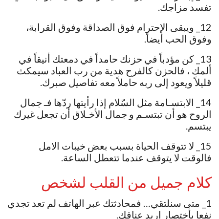
تفسد مزاجك.
12_ ويبقى الإحترام فوق الصداقة وفوق القرابة،
وفوق الحب أيضاً.
13_ كن مؤدباً في حزنك حامداً في دمعتك أنيقاً في
ألمك ، فالحزن كالفرح هدية من رب العباد سيمكث
قليلاً ويعود إلى ربه حاملاً معه تفاصيل صبرك.
14_ ‏الابتسـامة مثل السّلام إذا رأيتها ردّها فـ جمال
الروح هو أن تبتسـم و جمال الأخـلاق أن تجعل غيرك
يبتسم.
15_ لا تتوقف الحياة بسبب بعض خيبات الامل
فالوقت لا يتوقف عندما تتعطل الساعة.
كلام جميل من القلب لشخص
1_ متى سنلتقي… فمحادثتك عبر الهاتف لم تعد تجدي
نفعا بأختصار اريد عناقك.