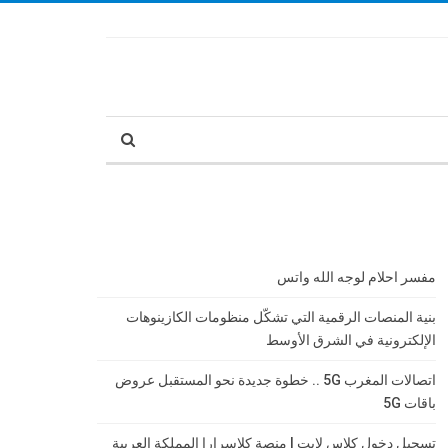
مفسر احلام لوجه الله واتس
بنية المنصات الرقمية التي تشكّل منظومات الكازينوهات
الإلكترونية في الشرق الأوسط
اتصالات المغرب 5G .. خطوة جديدة نحو المستقبل عروض
باقات 5G
تسجيل دخول كلاس لايت | منصة كلاسرارا المملكة العربية