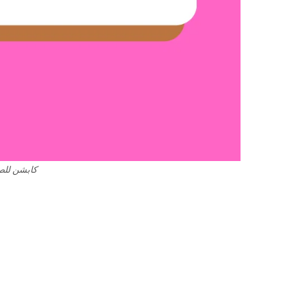
كابشن للصو