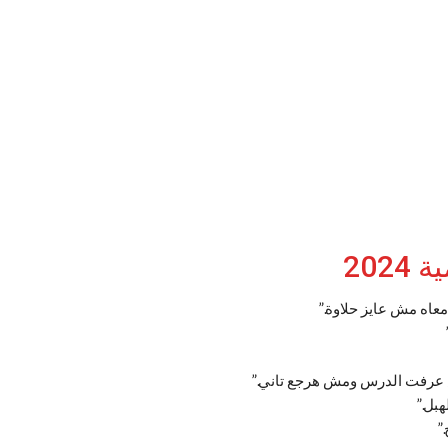
202
عاه مش عايز حلاوة.”
 عرفت الدرس ومش هرجع تاني.”
بل.”
”