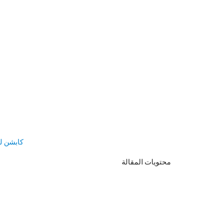
كابشن للص
محتويات المقالة