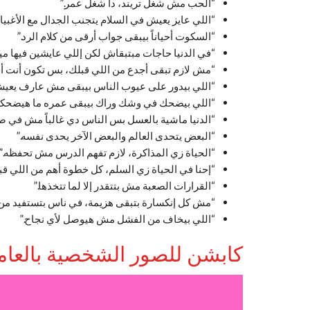
“الحب مش شغل تريند، دا شغل عمر.”
“اللي عايز يعيش في السلام يتجنب الجدال مع الأغبياء
“السكوت أحياناً بيبقى جواب أرقى من كلام الرد.”
“في الدنيا حاجات مبتبقاش لكن إللي عايشين فيها م
“مش لازم تبقى أجدع من اللي قبلك، بس تكون أنت أ
“اللي بيدور على عيوب الناس بيبقى مش عارف يعيش
“اللي بيضحك في وشك وراك بيبقى عمره ما هيضحكل
“الدنيا ماشية بالعسل بس الناس دي غالباً مش في ص
“البعض يتحدى العالم والبعض الآخر يحدى نفسه.”
“الحياة زي المذاكرة، لازم تفهم الدرس مش تحفظه.”
“إحنا في الحياة زي السلم، كل خطوة أهم من اللي قبله
“القرارات الصعبة مش بتتقدر إلا لما تتخذها.”
“مش كل إنكسارة بتبقى هزيمة، في ناس بتستفيد من 
“اللي بيخاف من الفشل مش هيوصل لأي نجاح.”
كابشن للصور الشخصية بالعام