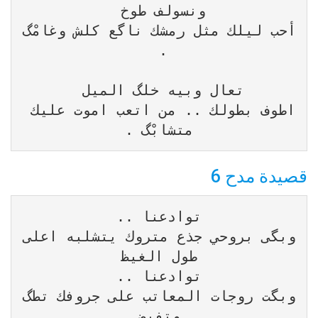
أحب ليلك مثل رمشك ناگع كلش وغامْگ 
اطوف بطولك .. من اتعب اموت عليك 
متشابْگ .
قصيدة مدح 6
وبگى بروحي جذع متروك يتشلبه اعلى 
وبگت روجات المعاتب على جروفك تطگ 