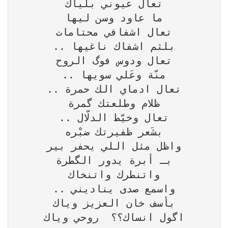
اگول انساك؟؟  روحي وياك