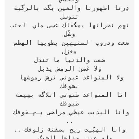
دِرنا اظهورنا والعين بگت بالرگبة 
تهم نظراتها بمگفاك عسى ماي العتب 
ضعت ودروب المتيهين يطويها الهظم 
ولا المتواعد عيوني ترش رموشها 
انا المتواعد ظنوني اتلاگه بهيمة 
وانا البديت غيظي مراضى بـﭼـفوفك 