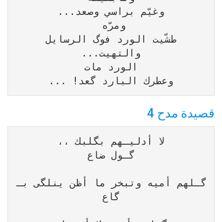
وعطرك البارد گعد! ...
قصيدة مدح 4
گـلهم أميه وتبخر ما أظن ينلگى بـ 