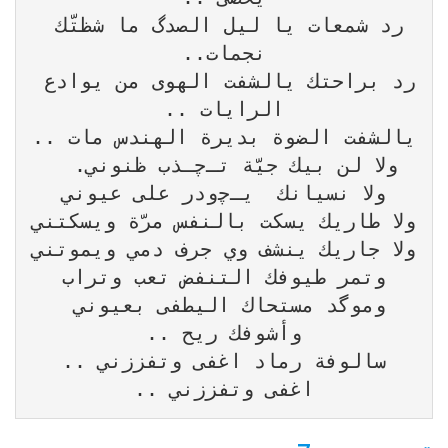
رد شمعات يا ليل الصدگ ما شظتّك 
رد براحتك يالشفت الهوى من يوادع 
وموگد مستحاك اليطفى بعيوني 
اغفى وتفززني ..