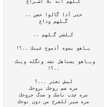
ويـاهو يستاهل نشد وتگله وينك 