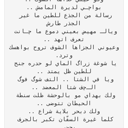
رسالة من الجذع للطين ما غير 
ويالـ مهيض بعيني دموع ما ﭼـانت 
وعيوني الجزاها الشوف تروح بواهسك 
يا شوغة زراگ الماي لو حدره جنح 
ويا في الشتا .. التف شوگ فوگ 
ولك بهداي مو بالوحشة ظلت سنطة 
كلما غيرة السفّان تكبر بالجرف 