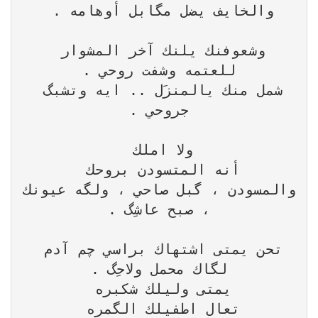
شمل منك يالمنزَل .. ايه وتشبگ 
والمسودن ، گبل صاحي ، ولگه عيونك 