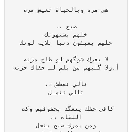
كافي چفك ينعگد بچفوفهم وكت 