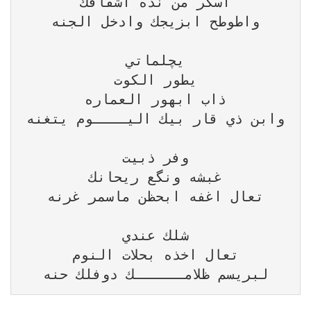
لبريسم ظلامــــــك دوفلك حنه