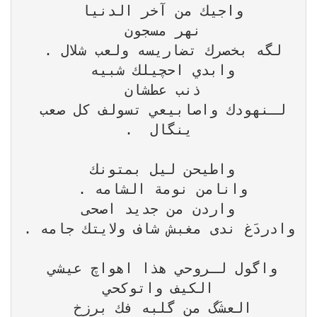
لـنهودك واصابيعي تسولف كل صعب 
واگول لـروحي هذا اهواچ عيشي 