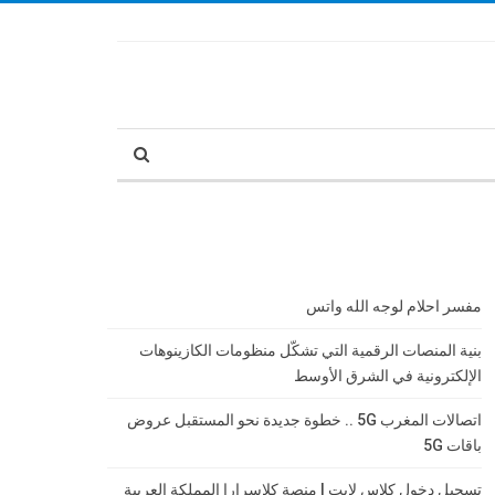
مفسر احلام لوجه الله واتس
بنية المنصات الرقمية التي تشكّل منظومات الكازينوهات
الإلكترونية في الشرق الأوسط
اتصالات المغرب 5G .. خطوة جديدة نحو المستقبل عروض
باقات 5G
تسجيل دخول كلاس لايت | منصة كلاسرارا المملكة العربية