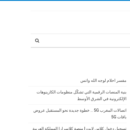
مفسر احلام لوجه الله واتس
بنية المنصات الرقمية التي تشكّل منظومات الكازينوهات
الإلكترونية في الشرق الأوسط
اتصالات المغرب 5G .. خطوة جديدة نحو المستقبل عروض
باقات 5G
تسجيل دخول كلاس لايت | منصة كلاسرارا المملكة العربية