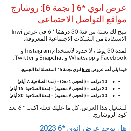
عرض انوي *6 [ نجمة 6]: روشارج
مواقع التواصل الاجتماعي
تتيح لك تعبئة من فئة 30 درهمًا * 6 في عرض Inwi
الاستفادة من الشبكات الاجتماعية المعروفة:
لمدة 30 يومًا ، لا حدود لاستخدام Instagram و
Facebook و Whatsapp و Snapchat و Twitter.
فيما يلي أهم عروض
Inwi
انوي نجمة 6* المفضلة لذا الجميع:
● 10 دراهم = (الحجم: 1 Go) – (مدة الصلاحية :7 أيام)
● 20 دراهم = (الحجم: لا محدود) – (مدة الصلاحية :15 أيام)
● 30 دراهم = (الحجم: لا محدود) – (مدة الصلاحية :30 أيام)
لتشغيل هذا العرض: كل ما عليك فعله اكتب * 6 بعد
كود الروشارج.
هل يوجد عرض انوي *6 2023