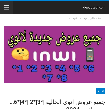
deepotech.com
الصفحة الرئيسية
تقنية
تقنية
جميع عروض انوي الحالية |*3|*2 |*4|*6…