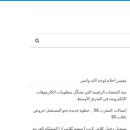
مفسر احلام لوجه الله واتس
بنية المنصات الرقمية التي تشكّل منظومات الكازينوهات
الإلكترونية في الشرق الأوسط
اتصالات المغرب 5G .. خطوة جديدة نحو المستقبل عروض
باقات 5G
تسجيل دخول كلاس لايت | منصة كلاسرارا المملكة العربية