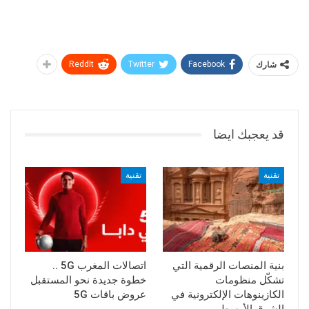
شارك
Facebook
Twitter
ReddIt
قد يعجبك ايضا
تقنية
تقنية
بنية المنصات الرقمية التي
اتصالات المغرب 5G ..
تشكّل منظومات
خطوة جديدة نحو المستقبل
الكازينوهات الإلكترونية في
عروض باقات 5G