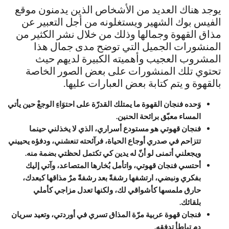
يوجد هناك العديد من الأشخاص الذين يدمنون موقع
الفيس بوك الشهير ويستغلونه من أجل التعبير عن
مذاق القهوة وجمالها وذلك من خلال نشر الكثير من
المنشورات الجميل التي توضح مدى جمال هذا
المشروب العجيب وأهميته الكبيرة لديهم حيث
تحتوي تلك المنشورات على بعض الصور الخاصة
بالقهوة و يتم كتابة بعض العبارات عليها.
وَحده فنجان القهوة ما يمتلك القدرّة على احتوَاءِ الوجعْ حين يأتي
المساء معبّق برائحة الحنين.
فنجان قهوتي هو مستودع أسراري، الذي لا يخذلني حينما
تتزاحم في صدري أوجاع الحياة، فرآئحته تنعشني، ودفؤه يحييني
ويجعلني أتمنى لو أنّ له يدين كي تكتمل لحظتي بضمة منه.
أحتسي فنجان قهوتي، واتأمل بُخارها المتصاعد، وآتي إليك
بفكري ونبضي، ارتشفها رشفةً بعد رشفةً مرٌ مذاقها كبعدك،
حارق ملمسها كأشواقي لك، ولكنها تعدل مزاجي كأملي
بلقائك.
فنجان قهوة عربية مرّة المذاق تسري في أوردتي، وتعيد سريان
دم تباطأ تدفقه.