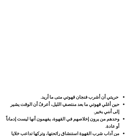
حريتي أن أشرب فنجان قهوتي متى ما أريد.
حين أغلي قهوتي ما بعد منتصفِ الليل، أعرفُ أن الوقت يشير
إلى أنني بخير.
وحدهم من يرون إخلاصهم في القهوة، يفهمون أنها ليست إدماناً
أو عادة.
من آداب شرب القهوة استنشاق رائحتها، وتركها تداعب خلايا