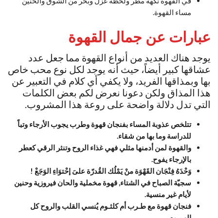
في القهوة نكهة مطر ولحظة غزل وبحر من الشوق والحنين
مساء القهوة.
عبارات عن جمال القهوة
يوجد هناك العديد من أنواع القهوة مما جعل عدد
عشاقها كبير أيضاً، حيث أنه يوجد لكل نوع محب خاص
بها وبمذاقها الفريد، ولا يكفي أي كلام في التعبير عن
هذا المذاق ولكن دعونا نعرض لكم بعض الكلمات
التي تدل دلالة واضحة على روعة هذا المشروب.
تتلخص عذوبة المساء بفنجان قهوة وطرب يجوب الأرجاء وتباً
للدراسة وما بها من شقاء.
والقهوة لمن أدمنها مثلي فهي غذاء الروح وتنثر الرقي كعطر
بالإرجاء يفوح.
وَحْدَهُ فِنْجَان القَهْوَة منْ يَمْلُك القُدرّة علىَ إحْتوَاءِ الوَجَعْ ! ‏
سجيّة الصباح في الشتاء, قهوة مخملية والحان فيروزية وحنين
لأيام غير منسية.
فنجان قهوة مع طـرب أم كلثـوم يُنسي القلب والروح كل
الهمـوم.