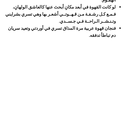
لو كانت القهوة في أبعد مكانِ أبحث عنها كالعاشق الولهانِ،
فـمـع كـل رشـفـة مـن قـهــوتــي أشعـر بها وهي تسري بشرايني
وتـنـشــر الـراحــة فـي جـســدي.
فنجان قهوة عربية مرة المذاق تسري في أوردتي وتعيد سريان
دم تباطأ تدفقه.