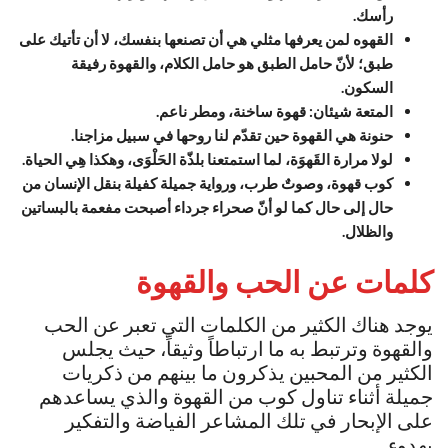
رأسك.
القهوه لمن يعرفها مثلي هي أن تصنعها بنفسك، لا أن تأتيك على
طبق؛ لأنّ حامل الطبق هو حامل الكلام، والقهوة رفيقة
السكون.
المتعة شيئان: قهوة ساخنة، ومطر ناعم.
حنونة هي القهوة حين تقدّم لنا روحها في سبيل مزاجنا.
لولا مرارة القَهوَة، لما استمتعنا بلذّة الحَلْوَى، وهكذا هِي الحياة.
كوب قهوة، وصوتٌ طرب، ورواية جميلة كفيلة بنقل الإنسان من
حال إلى حال كما لو أنّ صحراء جرداء أصبحت مفعمة بالبساتين
والظلال.
كلمات عن الحب والقهوة
يوجد هناك الكثير من الكلمات التي تعبر عن الحب
والقهوة وترتبط به ما ارتباطاً وثيقاً، حيث يجلس
الكثير من المحبين يذكرون ما بينهم من ذكريات
جميلة أثناء تناول كوب من القهوة والذي يساعدهم
على الإبحار في تلك المشاعر الفياضة والتفكير
بهدوء.