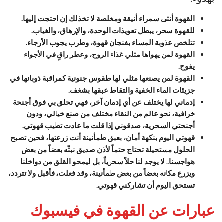
القهوة أنثى سمراء أنيقة ومخلصة لا تخذلك إن احتجت إليها.
للقهوة سحر، يبطل تعويذات الوحدة، والإرهاق، والغياب.
تتلخص عذوبة المساء بفنجان قهوة، وطرب يجوب الأرجاء.
القهوة لمن يهواها مثلي غذاء الروح، وعطر راقٍ في الأجواء
يفوح.
القهوة لمن يصنعها مثلي لها طقوس جنونية كمراقبة ذوبانها في
جزيئات الماء الخفية والتقاط عبقها بشغف.
إدماني لها يختلف عن أي إدمان آخر، فهي تحلق بي فوق أجنحة
خرافية، نحو عالم من النقاء مختلف من صنع خيالي، ودون
أجنحتي السحرية، صدقوني إذا قلت ما عادت تطيب قهوتي.
قهوتي اليوم بنكهة أمان، بعبق طمأنينة أنت زرعتها، فحين تصبح
الحلول مستحيلة تحتاج حتماً لأذن صديق نبثّه بعضاً من بعض
هواجسنا.. لا يوجد لنا حلاً سحرياً، بل ليمحو القلق من دواخلنا
ويزرع مكانه بعضاً من بعض طمأنينة، وقد فعلت، فأقبل ولا تتردد،
تستحق اليوم أن تشاركني قهوتي.
عبارات عن القهوة في فيسبوك