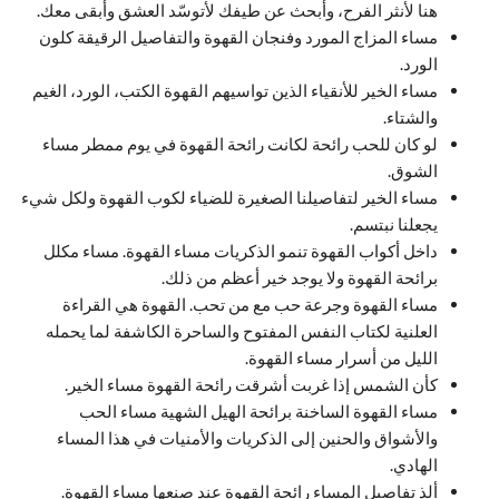
هنا لأنثر الفرح، وأبحث عن طيفك لأتوسّد العشق وأبقى معك.
مساء المزاج المورد وفنجان القهوة والتفاصيل الرقيقة كلون
الورد.
مساء الخير للأنقياء الذين تواسيهم القهوة الكتب، الورد، الغيم
والشتاء.
لو كان للحب رائحة لكانت رائحة القهوة في يوم ممطر مساء
الشوق.
مساء الخير لتفاصيلنا الصغيرة للضياء لكوب القهوة ولكل شيء
يجعلنا نبتسم.
داخل أكواب القهوة تنمو الذكريات مساء القهوة. مساء مكلل
برائحة القهوة ولا يوجد خير أعظم من ذلك.
مساء القهوة وجرعة حب مع من تحب. القهوة هي القراءة
العلنية لكتاب النفس المفتوح والساحرة الكاشفة لما يحمله
الليل من أسرار مساء القهوة.
كأن الشمس إذا غربت أشرقت رائحة القهوة مساء الخير.
مساء القهوة الساخنة برائحة الهيل الشهية مساء الحب
والأشواق والحنين إلى الذكريات والأمنيات في هذا المساء
الهادي.
ألذ تفاصيل المساء رائحة القهوة عند صنعها مساء القهوة.