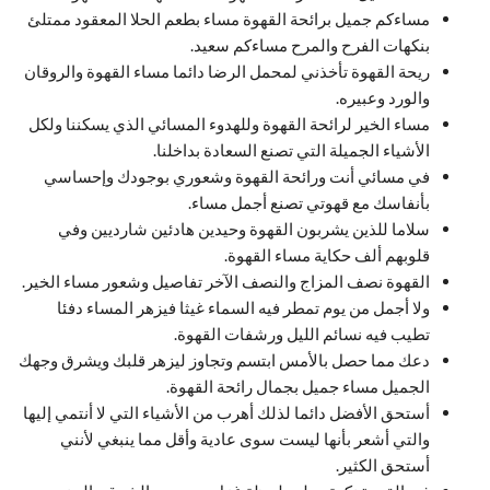
مساءكم جميل برائحة القهوة مساء بطعم الحلا المعقود ممتلئ
بنكهات الفرح والمرح مساءكم سعيد.
ريحة القهوة تأخذني لمحمل الرضا دائما مساء القهوة والروقان
والورد وعبيره.
مساء الخير لرائحة القهوة وللهدوء المسائي الذي يسكننا ولكل
الأشياء الجميلة التي تصنع السعادة بداخلنا.
في مسائي أنت ورائحة القهوة وشعوري بوجودك وإحساسي
بأنفاسك مع قهوتي تصنع أجمل مساء.
سلاما للذين يشربون القهوة وحيدين هادئين شارديين وفي
قلوبهم ألف حكاية مساء القهوة.
القهوة نصف المزاج والنصف الآخر تفاصيل وشعور مساء الخير.
ولا أجمل من يوم تمطر فيه السماء غيثا فيزهر المساء دفئا
تطيب فيه نسائم الليل ورشفات القهوة.
دعك مما حصل بالأمس ابتسم وتجاوز ليزهر قلبك ويشرق وجهك
الجميل مساء جميل بجمال رائحة القهوة.
أستحق الأفضل دائما لذلك أهرب من الأشياء التي لا أنتمي إليها
والتي أشعر بأنها ليست سوى عادية وأقل مما ينبغي لأنني
أستحق الكثير.