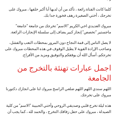
كلما كانت الفتاة رائعة ، تأكد من أن لديها أبا أكبر خلفها ، مبروك على
تخرجك ، أختي الصغيرة رهف فخورة جدا بك.
مبروك العديدي اخي الكريم “الاسم” تخرجك من جامعة “جامعة”
ماجستير “تخصص” إنجاز كبير يضاف إلى سلسلة الإنجازات الرائعة.
لا يصل الناس إلى قمة النجاح دون المرور بمحطات التعب والفشل،
وصاحب الإرادة القوية لا يطيل الوقوف في هذه المحطات مبروك على
تخرجكم، أسأل الله أن يوفقكم والتوفيق ومزيد من الأفراح.
اجمل عبارات تهنئة بالتخرج من
الجامعة
اللهم سندي اللهم اللهم ضلعي الراسخ مبروك لنا على انجازك دكتورنا
مبروك على تخرجك.
هذه ليلة تخرج قلبي وصديقي الروحي وأختي الحبيبة “الاسم” من كلية
الصيدلة ، مبروك على حفل زفافك التخرج ، والحمد لله ، كما يجب أن