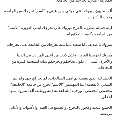
المعرفة ، مبارك تخرجك من الجامعة.
ألف مليون مبروك ابنتي حياتي ونور عيني يا “اسم” تخرجك من الجامعة
وكعب الدكتوراه.
ليلة جميلة مطرزة بالفرح مبروك على تخرجك ابنتي العزيزة “الاسم”
من الجامعة وكعوب الدكتوراه.
مبروك يا صديقي انا سعيد بمناسبة تخرجك من الجامعة يعني تخرجك.
مبروك لخريجنا العزيز، وعلى كعب من أعلى المراتب في الدنيا
والآخرة، أتمنى أن يكون نجاحكم وتخرجكم بداية لسلسلة كبيرة من
النجاحات.
الحمد لله الذي بنعمته تم عمل الصالحات، لم يجر أي جهد ولم يتم
السعي إلا بفضله ابننا المهندس “الاسم” تخرج من جامعة “الجامعة”
بتخصص “تخصص”، ورحمه الله لخدمة دينه ووطنه، ألف مبروك منها
للأعلى.
الجميع سعيد وفخور بالتخرج، والجميع في العيد، والأصوات والأغاني
مرتفعة.