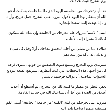
يوم التخرج تثبت لك ذلك.
هذه أيام تخرجك من الجامعة، اليوم الذي طالما حلمت به، كنت أدعو
الله أن يبلغكم بهذا اليوم لأقول مبروك على التخرج أجمل خريج، وأراك
وأنا إذ عهدت إليك سعيدا بإنجازك.
ابنتي “الاسم” مبروك على تخرجك من الجامعة وإن شاء الله ستكون
كاباك لا ينظر إلا إلى الأعلى.
هناك دائما من يصلي من أجلك لتحقيق نجاحك ، أولا وقبل كل شيء
والديك ، لذا تأكد من إسعادهم.
سترتدي ثوب التخرج وتسمع صوت التصفيق من حولها، سترى فرحة
كل من أحبها، هذه اللحظات التي كنت أنتظرها، سترتفع القبعة لتوديع
السنوات الماضية، أدعو الله فرحتهم بالتميز.
بغض النظر عن مقدار ما كتبته لك عن التخرج ، لم أستطع أن أجدك
أصدق من الصلاة من أجل أن يساعدك الله في حياتك القادمة.
مبروك على تخرجكم من كلية “الكلية” من جامعة “الجامعة” أتمنى لكم
مستقبلا متميزا وواعدا بإذن الله.