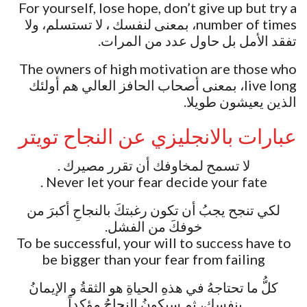
For yourself, lose hope, don’t give up but try a
number of times، بمعنى لنفسك ، لا تستسلم، ولا
تفقد الأمل بل حاول عدد من المرات.
The owners of high motivation are those who
live long، بمعنى أصحاب الحافز العالي هم أولئك
الذين يعيشون طويلا.
عبارات بالانجليزي عن النجاح تويتر
لا تسمح لمخاوفك أن تقرر مصيرك .
Never let your fear decide your fate .
لكي تنجح يجبُ أن تكون رغبتكَ بالنجاحِ أكبرَ من
خوفكَ من الفشل.
To be successful, your will to success have to
be bigger than your fear from failing
كلُّ ما تحتاجهُ في هذهِ الحياةِ هو الثقةُ و الإيمانُ
بنفسك، ثم سيكونُ النجاحُ مؤكداً.