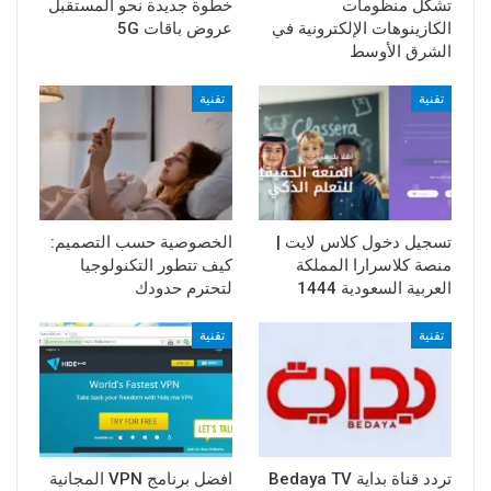
تشكّل منظومات
خطوة جديدة نحو المستقبل
الكازينوهات الإلكترونية في
عروض باقات 5G
الشرق الأوسط
تقنية
تقنية
تسجيل دخول كلاس لايت |
الخصوصية حسب التصميم:
منصة كلاسرارا المملكة
كيف تتطور التكنولوجيا
العربية السعودية 1444
لتحترم حدودك
تقنية
تقنية
تردد قناة بداية Bedaya TV
افضل برنامج VPN المجانية