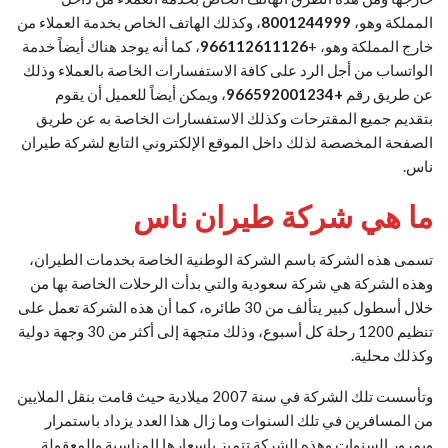
المملكة وهو،
8001244999
، وكذلك الهاتف الخاص بخدمة العملاء من
خارج المملكة وهو، +
966112611126
، كما أنه يوجد هناك أيضاً خدمة
الواتساب من أجل الرد على كافة الاستفسارات الخاصة بالعملاء وذلك
عن طريق رقم
+966592001234
، ويمكن أيضاً للعميل أن يقوم
بتقديم جميع المقترحات وكذلك الاستفسارات الخاصة به عن طريق
الصفحة المخصصة لذلك داخل الموقع الإلكتروني التابع لشركة طيران
ناس.
ما هي شركة طيران ناس
تسمى هذه الشركة باسم الشركة الوطنية الخاصة بخدمات الطيران،
وهذه الشركة هي شركة سعودية والتي بدأت الرحلات الخاصة بها من
خلال أسطول كبير يتألف من 30 طائره، كما أن هذه الشركة تعمل على
تنظيم 1200 رحلة كل أسبوع، وذلك متجهة إلى أكثر من 30 وجهة دولية
وكذلك محلية.
وتأسست تلك الشركة في سنة 2007 ميلادية حيث قامت بنقل الملايين
من المسافرين في تلك السنوات وما زال هذا العدد يزداد باستمرار
وبمرور السنوات وهذه الشركة تتميز باسعارها المناسبة والمعقولة