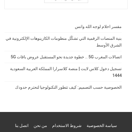
مفسر احلام لوجه الله واتس
بنية المنصات الرقمية التي تشكّل منظومات الكازينوهات الإلكترونية في
الشرق الأوسط
اتصالات المغرب 5G .. خطوة جديدة نحو المستقبل عروض باقات 5G
تسجيل دخول كلاس لايت | منصة كلاسرارا المملكة العربية السعودية
1444
الخصوصية حسب التصميم: كيف تتطور التكنولوجيا لتحترم حدودك
سياسة الخصوصية
شروط الاستخدام
من نحن
اتصل بنا