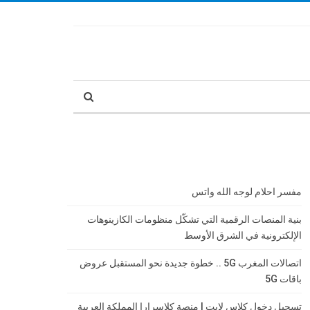
مفسر احلام لوجه الله واتس
بنية المنصات الرقمية التي تشكّل منظومات الكازينوهات
الإلكترونية في الشرق الأوسط
اتصالات المغرب 5G .. خطوة جديدة نحو المستقبل عروض
باقات 5G
تسجيل دخول كلاس لايت | منصة كلاسرارا المملكة العربية