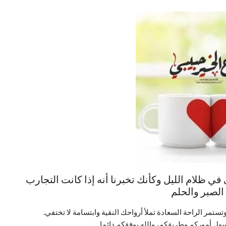
 في ظلام الليل وكأنك تخبرنا أنه إذا كانت التجارب
 الصبر والحلم
ستمر الراحة السعادة تملأ أرواحك النقية وابتسامة لا تختفي.
هل أموركم وطريقكم، والله يوفقكم دائما.