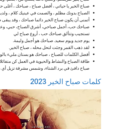
صباح الخير يا حياتي ، أفضل صباح ، صباحك ، أغلى 
الصباح بدونك مظلم ، والصمت في عينيك كلام ، ولديك
أتمنى أن يكون صباح الخير دائما صباحك ، وقد يبقى 
صباحك حب، أجمل صباحي، أشرق الصباح، حبي، وعين
تستجيب وتتألق صباحك حب ، أروع صباح لي
يوم جديد ويوم سعيد. صباحك هو أجمل وليمة.
لقد ذهب القمر وجئت لتحل محله ، صباح الخير.
أفضل الكلمات للصباح ، صباحك هو بستان مليء بالورو
طاقة الصباح والنشاط والحيوية في العمل كن متفائلا
صباح دافئ في برد الشتاء، وشمس مشرقة تزيل أي 
كلمات صباح الخير 2023