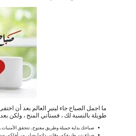
ما اجمل الصباح جاء لينير العالم بعد أن اختفى
طويلة بالنسبة لك ، فستأتي المنح ، ولكن بعد
صباحك بداية جميلة وطريق مفتوح.. تتحقق الأمنيات وت
صباح ينير طريقكم، وقلبي دائما يصلي من أجلكم، ويس