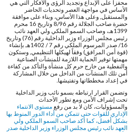
محفزا على الإبداع وتجديد الرؤى والأفكار التي هي
الأساس في مواجهة العصر وتحديات الحاضر
والمستقبل, وعلى هذا الأساس، وبناء على موافقة
حضرة صاحب الجلالة رقم 8/96 وتاريخ 16 محرم
1399هـ، وصاحب السمو الملكي ولي العهد نائب
رئيس مجلس الوزراء وزير الداخلية رقم (76) وتاريخ
16/ صدر المرسوم الملكي رقم 7 / 1402هـ بإنشاء
(قوة أمن المرافق) وفقاً لهيكلها التنظيمي, وستكون
مهمتها توفير الحماية اللازمة للمنشآت الصناعية
والنفطية من خارج حرم كل منشأة والتأكد من كفاءة
أمن تلك المنشآت من الداخل من خلال المشاركة
في إعداد مخططاتها وتفتيشها.
وتضمن القرار ارتباطه بسمو نائب وزير الداخلية
تحت إشراف الأمن ومع تطور الأحداث
والمسؤوليات، كان لا بد من رفع
مستوى الانتماء
الإداري للقوات حتى تتمكن من أداء الدور المنوط بها
بشكل أفضل، كما أكد صاحب السمو الملكي ولي
العهد نائب رئيس مجلس الوزراء وزير الداخلية صدر