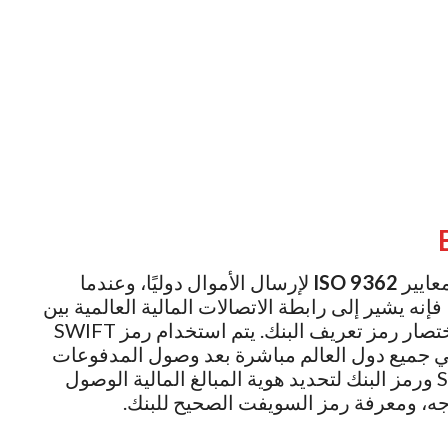
معايير
ISO 9362
لإرسال الأموال دوليًا، وعندما
جه الخصوص، فإنه يشير إلى رابطة الاتصالات المالية العالمية بين
البنوك. على عكس رمز BIC، فهو يرمز إلى اختصار رمز تعريف البنك. يتم استخدام رمز SWIFT
ي جميع دول العالم مباشرة بعد وصول المدفوعات
إلى الحساب البنكي. وتأتي أهمية رمز SWIFT ورمز البنك لتحديد هوية المبالغ المالية الوصول
اجه، ومعرفة رمز السويفت الصحيح للبنك.