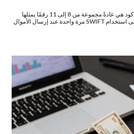
سويفت كود البنك الأهلي السعودي، SWIFT كود هي عادةً مجموعة من 8 إلى 11 رقمًا يمثلها
فرع البنك الذي ينتمي إليه حسابك. ستحتاج إلى استخدام SWIFT مرة واحدة عند إرسال الأموال