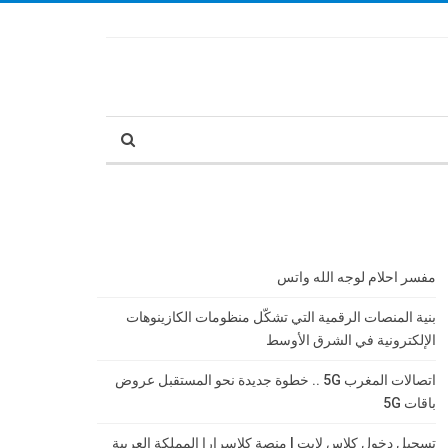
مفسر احلام لوجه الله واتس
بنية المنصات الرقمية التي تشكّل منظومات الكازينوهات
الإلكترونية في الشرق الأوسط
اتصالات المغرب 5G .. خطوة جديدة نحو المستقبل عروض
باقات 5G
تسجيل دخول كلاس لايت | منصة كلاسرارا المملكة العربية