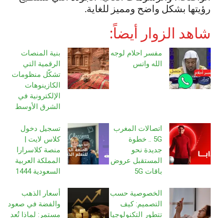
رؤيتها بشكل واضح ومميز للغاية.
شاهد الزوار أيضاً:
مفسر احلام لوجه
بنية المنصات
الله واتس
الرقمية التي
تشكّل منظومات
الكازينوهات
الإلكترونية في
الشرق الأوسط
اتصالات المغرب
تسجيل دخول
5G .. خطوة
كلاس لايت |
جديدة نحو
منصة كلاسرارا
المستقبل عروض
المملكة العربية
باقات 5G
السعودية 1444
الخصوصية حسب
أسعار الذهب
التصميم: كيف
والفضة في صعود
تتطور التكنولوجيا
مستمر: لماذا تُعد