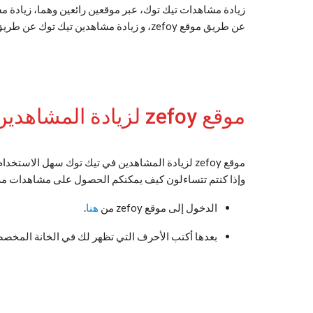
زيادة مشاهدات تيك توك، عبر موقعين رائعين وهما، زيادة 
عن طريق موقع zefoy، و زيادة مشاهدين تيك توك عن طريق موقع tik tok folowers.
موقع zefoy لزيادة المشاهدين في التيك توك
موقع zefoy لزيادة المشاهدين في تيك توك سهل الاستخدام وذلك بدون استخدام أي برامج أو تطبيقات وبطريقة مجانية.
وإذا كنتم تتساءلون كيف يمكنكم الحصول على مشاهدات مرتفعة من خلال تطبيق foy
الدخول إلى موقع zefoy من
هنا
.
بعدها أكتب الأحرف التي تظهر لك في الخانة المخ