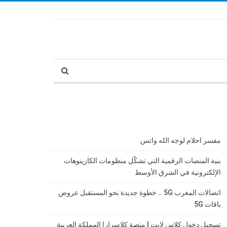
مفسر احلام لوجه الله واتس
بنية المنصات الرقمية التي تشكّل منظومات الكازينوهات
الإلكترونية في الشرق الأوسط
اتصالات المغرب 5G .. خطوة جديدة نحو المستقبل عروض
باقات 5G
تسجيل دخول كلاس لايت | منصة كلاسرارا المملكة العربية