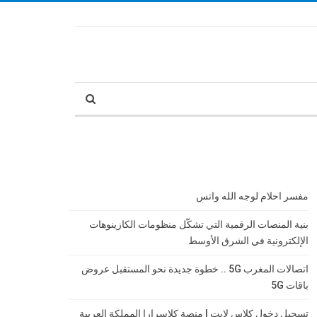
مفسر احلام لوجه الله واتس
بنية المنصات الرقمية التي تشكّل منظومات الكازينوهات
الإلكترونية في الشرق الأوسط
اتصالات المغرب 5G .. خطوة جديدة نحو المستقبل عروض
باقات 5G
تسجيل دخول كلاس لايت | منصة كلاسرارا المملكة العربية