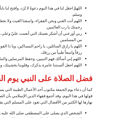
اللهمَّ اجعَل لنا في هذا اليوم دعوةً لا‌ تُرَد، وافتح لنا 
وسلم.
اللهم أنت الغني ونحن الفقراء، واسقنا الغيث ولا تجعلن
رحمتك يا رب العالمين.
ربي أوزعني أن أشكر نعمتك التي أنعمت عليّ وعلى و
من المسلمين
اللهم يا رازق السائلين، يا راحم المساكين، ويا ذا القو
رزقاً واسعاً طيباً من رزقك.
اللهم إني أسألك فهم النبيين، وحفظ المرسلين والملا
اللهم اجعل ألسنتنا عامرة بذكرك، وقلوبنا بخشيتك، و
فضل الصلاة على النبي يوم ال
كما أن دعاء يوم الجمعة مكتوب أحد الأعمال الطيبة التي 
قولها في هذا اليوم، وقد أجمع فقهاء الدين الإسلامي بأن 
نهارها لها الكثير من الأفضال التي تعود على المسلم التي يق
الشخص الذي يصلى على المصطفى صلى الله عليه وسل