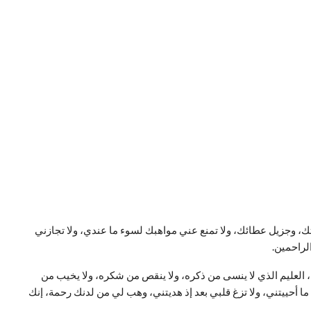
 وجزيل عطائك، ولا تمنع عني مواهبك لسوء ما عندي، ولا تجازني
لراحمين.
ياء، العليم الذي لا ينسى من ذكره، ولا ينقص من شكره، ولا يخيب من
ما أحييتني، ولا تزغ قلبي بعد إذ هديتني، وهب لي من لدنك رحمة، إنك