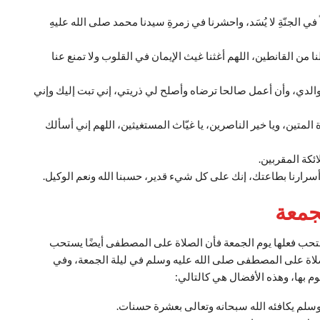
باباً في الجنّةِ لا‌ يُسَد، واحشرنا في زمرةِ سيدنا محمد صلى الله عليهِ
ا من القانطين، اللهم أغثنا غيث الإيمان في القلوب ولا تمنع عنا
الدي، وأن أعمل صالحا ترضاه وأصلح لي ذريتي، إني تبت إليك وإني
ة المتين، ويا خير الناصرين، يا غيّاث المستغيثين، اللهم إني أسألك
ئكة المقربين.
أسرارنا بطاعتك، إنك على كل شيء قدير، حسبنا الله ونعم الوكيل.
جمعة
يستحب فعلها يوم الجمعة فأن الصلاة على المصطفى أيضًا يستحب
الصلاة على المصطفى صلى الله عليه وسلم في ليلة الجمعة، وفي
وم بها، وهذه الأفضال هي كالتالي:
م يكافئه الله سبحانه وتعالى بعشرة حسنات.