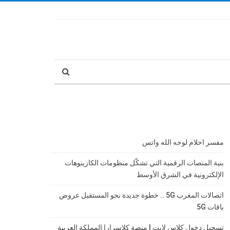
مفسر احلام لوجه الله واتس
بنية المنصات الرقمية التي تشكّل منظومات الكازينوهات
الإلكترونية في الشرق الأوسط
اتصالات المغرب 5G .. خطوة جديدة نحو المستقبل عروض
باقات 5G
تسجيل دخول كلاس لايت | منصة كلاسرارا المملكة العربية