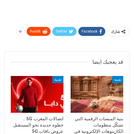
شارك
Facebook
Twitter
ReddIt
قد يعجبك ايضا
تقنية
تقنية
بنية المنصات الرقمية التي
اتصالات المغرب 5G ..
تشكّل منظومات
خطوة جديدة نحو المستقبل
الكازينوهات الإلكترونية في
عروض باقات 5G