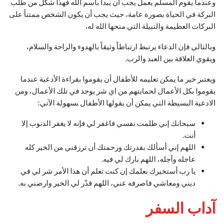
وعندما يقوم المسلم بعمل يجب أن يبدأ باسم الله فهذا شكل من طلب
البركة في الحياة بصورة عامة، حيث يجب أن يكون الشخص ممتناً على
البركات العظيمة والنبيلة التي منحها الله له،
وبالتالي فإن الدعاء يرتبط ارتباطاً وثيقاً بالهدوء والراحة والسلام،
ويقوي العلاقة بين العبد والرب.
ويعتبر خير ما يمكن تعليمه للأطفال أن يقوموا بقراءة الأدعية عندما
يقوموا بكل الأعمال لحمايتهم من اي شر يوجد في تلك الأعمال، ومن
الادعية البسيطة التي يمكن أن يقولها الأطفال بسهولة الآتي:
سبحانك إني ظلمت نفسي فاغفر لي فإنه لا يغفر الذنوب إلا
أنت.
اللهم إني أسألك بقدرتك ورحمتك أن ترزقني من الخير كله
عاجله وآجله، اللهم بارك لي فيه.
يا رب أستخيرك بعلمك إن كنت تعلم أن هذا الأمر شر لي في
ديني ومعاشي فاصرفه عني، اللهم قدّر لي الخير وارضني به.
آداب السفر