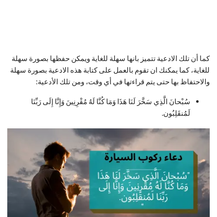
كما أن تلك الادعية تتميز بانها سهلة للغاية ويمكن حفظها بصورة سهلة
للغاية، كما يمكنك ان تقوم بالعمل على كتابة هذه الادعية بصورة سهلة
والاحتفاظ بها حتى يتم قراءتها في أي وقت، ومن تلك الأدعية:
سُبْحانَ الَّذِي سَخَّرَ لَنَا هَذَا وَمَا كُنَّا لَهُ مُقْرِنِينَ وَإِنَّا إِلَى رَبِّنَا
لَمُنقَلِبُون.