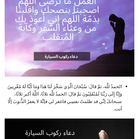
الحمدُ للَّه، ثمَّ قالَ: سُبْحَانَ الَّذِي سَخَّرَ لَنَا هَذَا وَمَا كُنَّا لَهُ مُقْرِنِينَ
وَإِنَّا إِلَى رَبِّنَا لَمُنْقَلِبُونَ ثمَّ قالَ: الحمدُ للَّه ثلاثًا، اللَّهُ أكبر ثلاثًا،
سبحانكَ إنِّي قد ظلمتُ نفسِي فاغفر لي فإنَّهُ لا يغفرُ الذُّنوبَ إلَّا
أنت.