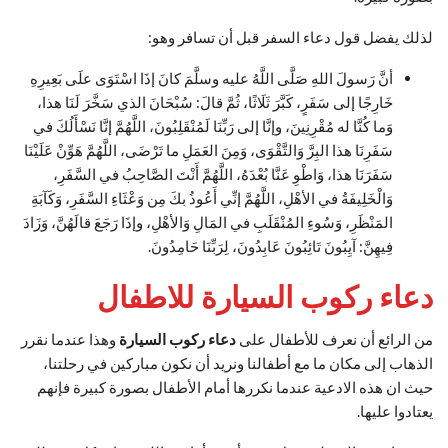
لذلك يفضل قول دعاء السفر قبل أن تسافر وهو:
أنَّ رَسولَ اللهِ صَلَّى اللَّهُ عليه وسلَّمَ كانَ إذَا اسْتَوَى علَى بَعِيرِهِ
خَارِجًا إلى سَفَرٍ، كَبَّرَ ثَلَاثًا، ثُمَّ قالَ: سُبْحَانَ الذي سَخَّرَ لَنَا هذا،
وَما كُنَّا له مُقْرِنِينَ، وإنَّا إلى رَبِّنَا لَمُنْقَلِبُونَ، اللَّهُمَّ إنَّا نَسْأَلُكَ في
سَفَرِنَا هذا البِرَّ وَالتَّقْوَى، وَمِنَ العَمَلِ ما تَرْضَى، اللَّهُمَّ هَوِّنْ عَلَيْنَا
سَفَرَنَا هذا، وَاطْوِ عَنَّا بُعْدَهُ، اللَّهُمَّ أَنْتَ الصَّاحِبُ في السَّفَرِ،
وَالْخَلِيفَةُ في الأهْلِ، اللَّهُمَّ إنِّي أَعُوذُ بكَ مِن وَعْثَاءِ السَّفَرِ، وَكَآبَةِ
المَنْظَرِ، وَسُوءِ المُنْقَلَبِ في المَالِ وَالأهْلِ، وإذَا رَجَعَ قالَهُنَّ، وَزَادَ
فِيهِنَّ: آيِبُونَ تَائِبُونَ عَابِدُونَ، لِرَبِّنَا حَامِدُونَ.
دعاء ركوب السيارة للاطفال
من الرائع أن نعرف للأطفال على
دعاء ركوب السيارة
وهذا عندما نقرر
الذهاب إلى مكان ما مع أطفالنا ونريد أن نكون مباركين في رحلتنا،
حيث ان هذه الادعية عندما نكررها أمام الأطفال بصورة كبيرة فإنهم
يعتادوا عليها.