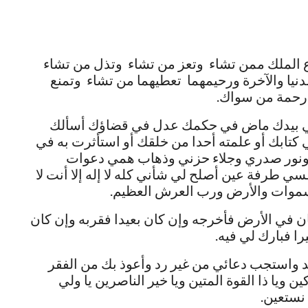
ع الملك ممن تشاء وتعز من تشاء وتذل من تشاء
يا والآخرة ورحيمهما تعطيهما من تشاء وتمنع
 رحمة من سواك.
يتي بيدك ماض في حكمك عدل في قضاؤك أسألك
كتابك أو علمته أحدا من خلقك أو استأثرت به في
ي ونور صدري وجلاء حزني وذهاب همي دعوات
سي طرفة عين أصلح لي شأني كله لا إله إلا أنت لا
رب السموات والأرض ورب العرش العظيم.
ان في الأرض فأخرجه وإن كان بعيدا فقربه وإن كان
را فبارك لي فيه.
 كد واستجب دعائي من غير رد وأعوذ بك من الفقر
ن ويا ذا القوة المتين ويا خير الناصرين يا ولي
 نستعين.