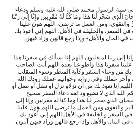
في سنة الرسول محمد صلى الله عليه وسلم ودعاء
َخَّرَ لَنَا هَذَا وَمَا كُنَّا لَهُ مُقْرِنِينَ وَإِنَّا إِلَى رَبِّنَا
 البرَّ والتقوى، ومن العمل ما ترضى، اللهم هون علينا
في السفر، والخليفة في الأهل، اللهم إني أعوذ بك
ب في المال والأهل» وإذا رجع قالهن وزاد فيهن
نا إلى ربنا لمنقلبون اللهم إنا نسألك في سفرنا هذا
علينا سفرنا هذا واطو عنا بعده اللهم أنت الصاحب
 بك من وعثاء السفر وكآبة المنظر وسوء المنقلب
ك وآخر عملك وفي روايه وخواتيم عملك زودك الله
لهم إنا نعوذ بك من أن نزلاو نزل او نضل أو نضل أو
م الله الذي لا تضيع ودائعه دعاء السفر صحيح
سبحان الذي سخر لنا هذا وما كنا له مقرنين وإنا إلى
البر والتقوى ومن العمل ما ترضى اللهم هون علينا
في السفر والخليفة في الأهل اللهم إني أعوذ بك
في المال والأهل وإذا رجع قالهن وزاد فيهن آيبون