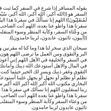
يقوله المسافر إذا شرع في السفر كما ثبت 
السفر هو ((الله أكبر، الله أكبر، الله أكبر، سُبْحانَ الَّذِي س
لَمُنقَلِبُونَ)) اللهم إنا نسألُكَ في سفرنا هذا
سفرنا هذا واطو عنا بعده، اللهم أنت الصاحب 
من وعْثاءِ السفر، وكآبة المنظر وسوء المنقل
((آيبون، تائبون، عابدون، لربنا حامدون)).
سبحان الذي سخر لنا هذا وما كنا له مقرنين وإ
البر والتقوى ومن العمل ما ترضى اللهم هون 
في السفر والخليفة في الأهل اللهم إني أعوذ
في المال والاهل أستودعك الله دينك وأمانت
التقوى وغفر ذنبك ويسر لك الخير حيثما كنت ال
نظلم أو نظلم أو نجهل أو يجهل علينا أستودعك
البخاري مكتوب الله أكبر الله أكبر الله أكبر 
ربنا لمنقلبون اللهم إنا نسألك في سفرنا هذا 
سفرنا هذا واطو عنا بعده اللهم أنت الصاحب 
من وعثاء السفر وكآبة المنظر وسوء المنقلب 
تائبون عابدون لربنا حامدون.