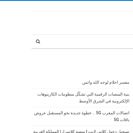
مفسر احلام لوجه الله واتس
بنية المنصات الرقمية التي تشكّل منظومات الكازينوهات
الإلكترونية في الشرق الأوسط
اتصالات المغرب 5G .. خطوة جديدة نحو المستقبل عروض
باقات 5G
تسجيل دخول كلاس لايت | منصة كلاسرارا المملكة العربية