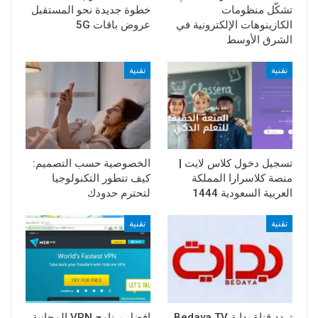
تشكّل منظومات
خطوة جديدة نحو المستقبل
الكازينوهات الإلكترونية في
عروض باقات 5G
الشرق الأوسط
تقنية
تقنية
تسجيل دخول كلاس لايت |
الخصوصية حسب التصميم:
منصة كلاسرارا المملكة
كيف تتطور التكنولوجيا
العربية السعودية 1444
لتحترم حدودك
تقنية
تقنية
تردد قناة بداية Bedaya TV
افضل برنامج VPN المجانية