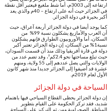
ارتفاعه إلى 3003م، أما شط ملغيغ فيعتبر أقل نقطة
في الجزائر حيث أنه على ارتفاع – 40م والذي يعد
أكبر بحيرة في دولة الجزائر.
كما يوجد أيضا في دولة الجزائر أربعة آعراق، حيث
أن العرب والأمازيغ يشكلون نسبة 99% من
السكان، أما والأوروبيون الطوارق فإنهم يشكلون
نسبة1% من السكان، إن دولة الجزائر تعتبر أكبر
دولة في قارة أفريقيا وذلك منذ أن قسمت السودان،
حيث تبلغ مساحتها نحو 2.4كم²، وقد تضم عدد من
الولايات والتي يصل عددهم إلى 55 ولاية، ومنهم
عشرة قد أضيفوا إلى الجزائر جديدا منذ شهر كانون
الأول لعام 2019م.
السياحة في دولة الجزائر
إن دولة الجزائر يحظى القطاع السياحي فيها باهتمام
شديد، فقد تركز الحكومة على القيام بتطوير
المناطق الصحراوية ومن ثم التركيز على السياحة