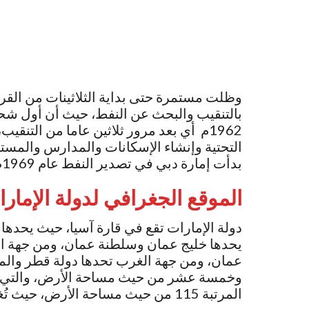
وظلت مستمرة حتى بداية الثلاثينات من الق
بالتنقيب والبحث عن النفط، حيث أن أول شحن
1962م أي بعد مرور ثلاثين عاما من التنق
التحتية وإنشاء الإسكانات والمدارس والمس
بدأت إمارة دبي في تصدير النفط عام 1969م.
الموقع الجغرافي لدولة الإمار
دولة الإمارات تقع في قارة آسيا، حيث يحده
يحدها خليج عمان وسلطنة عمان، ومن جهة ال
عمان، ومن جهة الغرب تحدها دولة قطر والممل
المرتبة 115 من حيث مساحة الأرض، حيث تُغطي مساحة قدرها 83.600 كيلومتر مربع.