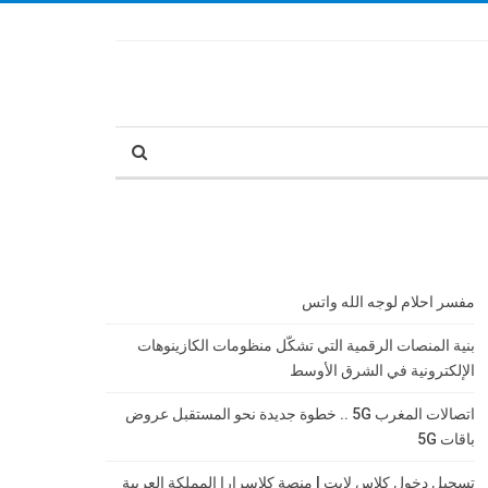
مفسر احلام لوجه الله واتس
بنية المنصات الرقمية التي تشكّل منظومات الكازينوهات
الإلكترونية في الشرق الأوسط
اتصالات المغرب 5G .. خطوة جديدة نحو المستقبل عروض
باقات 5G
تسجيل دخول كلاس لايت | منصة كلاسرارا المملكة العربية