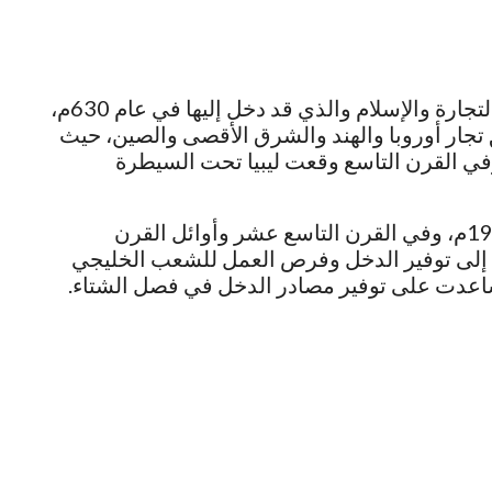
إن تاريخ دولة الإمارات مرتبط ارتباط وثيق بالتجارة والإسلام والذي قد دخل إليها في عام 630م،
تجار أوروبا والهند والشرق الأقصى والصين، حيث
وفي القرن التاسع وقعت ليبيا تحت السيطرة
حتى حصلت على استقلالها وذلك في عام 1971م، وفي القرن التاسع عشر وأوائل القرن
ى إلى توفير الدخل وفرص العمل للشعب الخليجي
اعدت على توفير مصادر الدخل في فصل الشتاء.