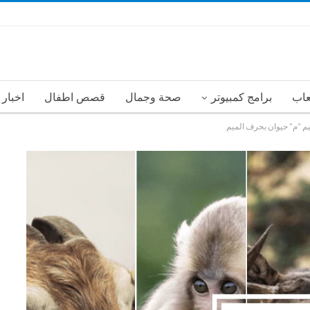
عاب
برامج كمبيوتر
صحة وجمال
قصص اطفال
اخبار
يم “م” حيوان بحرف الميم