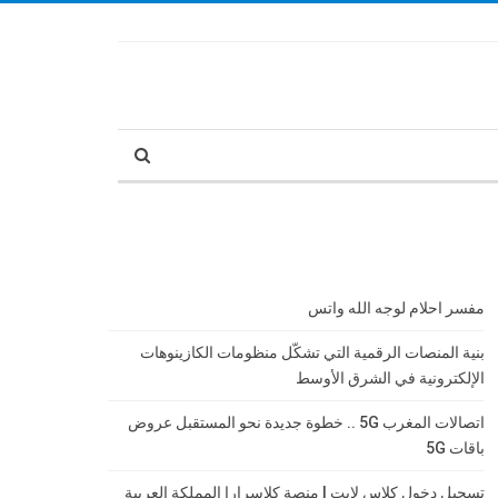
مفسر احلام لوجه الله واتس
بنية المنصات الرقمية التي تشكّل منظومات الكازينوهات
الإلكترونية في الشرق الأوسط
اتصالات المغرب 5G .. خطوة جديدة نحو المستقبل عروض
باقات 5G
تسجيل دخول كلاس لايت | منصة كلاسرارا المملكة العربية