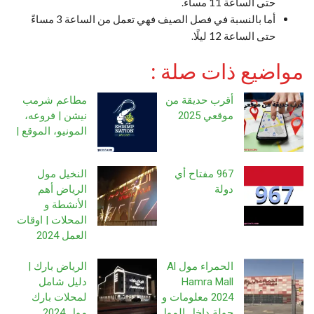
حتى الساعة 11 مساءً.
أما بالنسبة في فصل الصيف فهي تعمل من الساعة 3 مساءً
حتى الساعة 12 ليلًا.
مواضيع ذات صلة :
أقرب حديقة من
مطاعم شرمب
موقعي 2025
نيشن | فروعه،
المونيو، الموقع |
967 مفتاح أي
النخيل مول
دولة
الرياض أهم
الأنشطة و
المحلات | اوقات
العمل 2024
الحمراء مول Al
الرياض بارك |
Hamra Mall
دليل شامل
2024 معلومات و
لمحلات بارك
جولة داخل المول
مول 2024