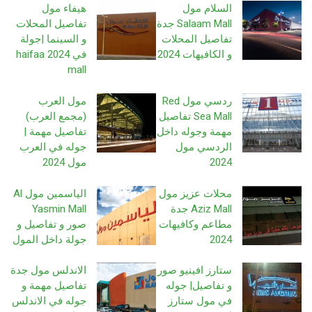
السلام مول
هيفاء مول
Salaam Mall جدة
تفاصيل المحلات
تفاصيل المحلات
و السينما |جولة
و الكافيهات 2024
في 2024 haifaa
mall
ردسي مول Red
مول العرب
Sea Mall تفاصيل
(مجمع العرب)
مهمة وجوله داخل
تفاصيل مهمة |
الردسي مول
جوله في العرب
2024
مول 2024
محلات عزيز مول
الياسمين مول Al
Aziz Mall جدة
Yasmin Mall
مطاعم وكافيهات
صور و تفاصيل و
2024
جولة داخل المول
ستارز افينيو صور
الاندلس مول جدة
و تفاصيل| جوله
تفاصيل مهمة و
في مول ستارز
جوله في الاندلس