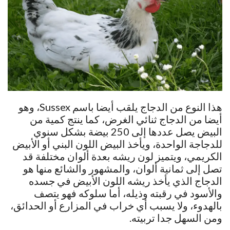
هذا النوع من الدجاج يلقب أيضا باسم Sussex، وهو
أيضا من الدجاج ثنائي الغرض، كما ينتج كمية من
البيض يصل عددها إلى 250 بيضة بشكل سنوي
للدجاجة الواحدة، ويأخذ البيض اللون البني أو الأبيض
الكريمي، ويتميز لون ريشه بعدة ألوان مختلفة قد
تصل إلى ثمانية ألوان، والمشهور والشائع منها هو
الدجاج الذي يأخذ ريشه اللون الأبيض في جسده
والأسود في رقبته وذيله، أما سلوكه فهو يتصف
بالهدوء، ولا يسبب أي خراب في المزارع أو الحدائق،
ومن السهل جدا تربيته.