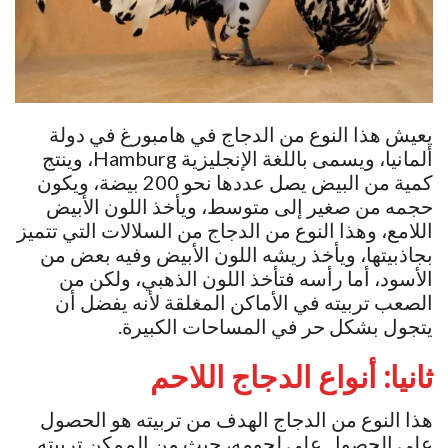
يعيش هذا النوع من الدجاج في هامبورغ في دولة
ألمانيا، ويسمى باللغة الإنجليزية Hamburg، وينتج
كمية من البيض يصل عددها نحو 200 بيضة، ويكون
حجمه من صغير إلى متوسط، ويأخذ اللون الأبيض
اللامع، وهذا النوع من الدجاج من السلالات التي تتميز
بجاذبيتها، ويأخذ ريشه اللون الأبيض وفيه بعض من
الأسود، أما رأسه فتأخذ اللون الذهبي، ولكن من
الصعب تربيته في الأماكن المغلقة لأنه يفضل أن
يتجول بشكل حر في المساحات الكبيرة.
ثانيا: أنواع الدجاج اللاحم
هذا النوع من الدجاج الهدف من تربيته هو الحصول
على الحصول على لحومه، حيث من الممكن تربيته