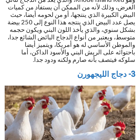
الغرض، وذلك لأنه من الممكن أن يستفاد من كميات
البيض الكبيرة الذي ينتجها، أو من لحومه أيضا، حيث
يصل عدد البيض الذي ينتجه هذا النوع إلى 250 بيضة
بشكل سنوي، والذي يأخذ اللون البني ويكون حجمه
متوسط، ويعتبر من أنواع الدجاج البائض الشائع جدا،
والموطن الأساسي له هو أمريكا، ويتميز أيضا
باحتوائه على الريش البني والأسود الداكن، أما
سلوكه فيتصف بأنه صارم ولكنه ودود جدا.
3- دجاج الليجهورن