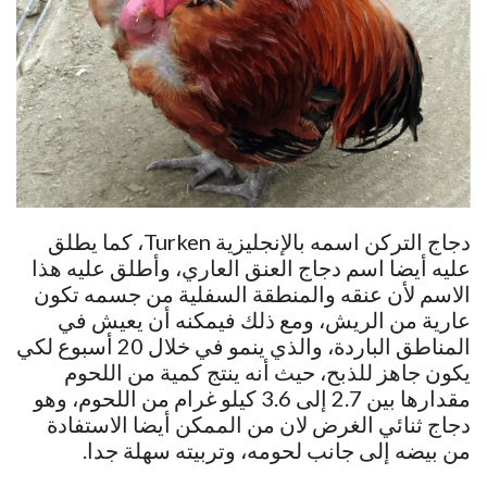
دجاج التركن اسمه بالإنجليزية Turken، كما يطلق
عليه أيضا اسم دجاج العنق العاري، وأطلق عليه هذا
الاسم لأن عنقه والمنطقة السفلية من جسمه تكون
عارية من الريش، ومع ذلك فيمكنه أن يعيش في
المناطق الباردة، والذي ينمو في خلال 20 أسبوع لكي
يكون جاهز للذبح، حيث أنه ينتج كمية من اللحوم
مقدارها بين 2.7 إلى 3.6 كيلو غرام من اللحوم، وهو
دجاج ثنائي الغرض لان من الممكن أيضا الاستفادة
من بيضه إلى جانب لحومه، وتربيته سهلة جدا.