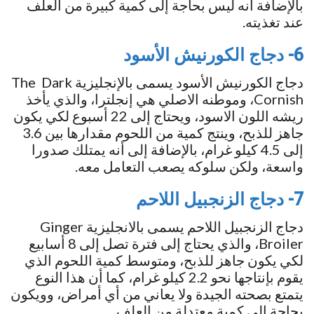
بالإضافة أنه ليس بحاجة إلى كمية كبيرة من العلف
عند تغذيته.
6- دجاج الكورنيش الأسود
دجاج الكورنيش الأسود يسمى بالإنجليزية The Dark
Cornish، وموطنه الاصلي هي إنجلترا، والذي يأخذ
ريشه اللون الاسود، ويحتاج إلى 22 أسبوع لكي يكون
جاهز للذبح، وينتج كمية من اللحوم مقدارها بين 3.6
إلى 4.5 كيلو غرام، بالإضافة إلى أنه يمتلك صدورا
واسعة، ولكن سلوكه يصعب التعامل معه.
7- دجاج الزنجبيل اللاحم
دجاج الزنجبيل اللاحم يسمى بالانجليزية Ginger
Broiler، والذي يحتاج إلى فترة تصل إلى 8 أسابيع
لكي يكون جاهز للذبح، ومتوسط كمية اللحوم الذي
يقوم بإنتاجها نحو 2.2 كيلو غرام، كما أن هذا النوع
يتمتع بصحته الجيدة ولا يعاني من أي أمراض، وويكون
بحاجة إلى كمية معتدلة من العلف.